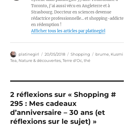
Toronto, j'ai aussi vécu en Angleterre et à
Strasbourg. Doccteur en sciences devenue
rédactrice professionnelle... et shopping-addicte
en rédemption !
Afficher tous les articles par platinegirl
Auteur
Publié
Catégories
Étiquettes
platinegirl
20/05/2018
Shopping
brume
,
Kusmi
le
Tea
,
Nature & découvertes
,
Terre d'Oc
,
thé
2 réflexions sur « Shopping #
295 : Mes cadeaux
d’anniversaire – 30 ans (et
réflexions sur le sujet) »