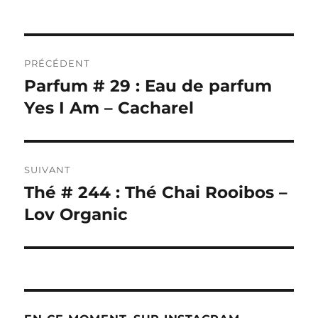
Navigation
PRÉCÉDENT
de
Parfum # 29 : Eau de parfum
Publication
précédente :
Yes I Am – Cacharel
l’article
SUIVANT
Thé # 244 : Thé Chai Rooibos –
Publication
suivante :
Lov Organic