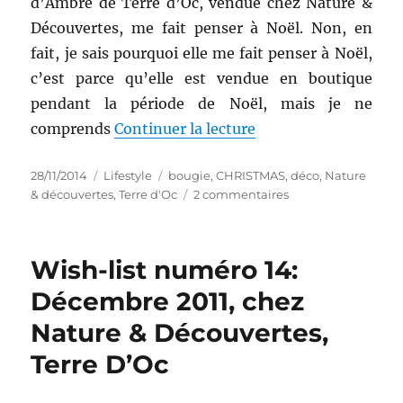
d’Ambre de Terre d’Oc, vendue chez Nature &
Découvertes, me fait penser à Noël. Non, en
fait, je sais pourquoi elle me fait penser à Noël,
c’est parce qu’elle est vendue en boutique
pendant la période de Noël, mais je ne
de « Truc # 9 : Bou
comprends
Continuer la lecture
Publié
Catégories
Étiquettes
28/11/2014
Lifestyle
bougie
,
CHRISTMAS
,
déco
,
Nature
le
sur
& découvertes
,
Terre d'Oc
2 commentaires
Truc
#
9
Wish-list numéro 14:
:
Bougie
Décembre 2011, chez
parfumée
Nature & Découvertes,
Pomme
d’Ambre
Terre D’Oc
–
Terre
d’Oc