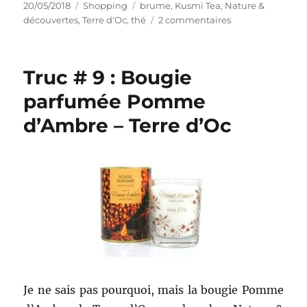
Publié
Catégories
Étiquettes
20/05/2018
Shopping
brume
,
Kusmi Tea
,
Nature &
le
sur
découvertes
,
Terre d'Oc
,
thé
2 commentaires
Shopping
#
295
Truc # 9 : Bougie
:
Mes
parfumée Pomme
cadeaux
d’Ambre – Terre d’Oc
d’anniversaire
–
30
ans
(et
réflexions
sur
le
sujet)
Je ne sais pas pourquoi, mais la bougie Pomme