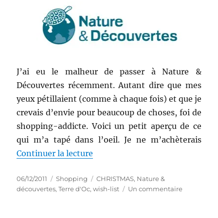
J’ai eu le malheur de passer à Nature &
Découvertes récemment. Autant dire que mes
yeux pétillaient (comme à chaque fois) et que je
crevais d’envie pour beaucoup de choses, foi de
shopping-addicte. Voici un petit aperçu de ce
qui m’a tapé dans l’oeil. Je ne m’achèterais
de « Wish-list numéro 14: Décem
Continuer la lecture
Publié
Catégories
Étiquettes
06/12/2011
Shopping
CHRISTMAS
,
Nature &
le
sur
découvertes
,
Terre d'Oc
,
wish-list
Un commentaire
Wish-
list