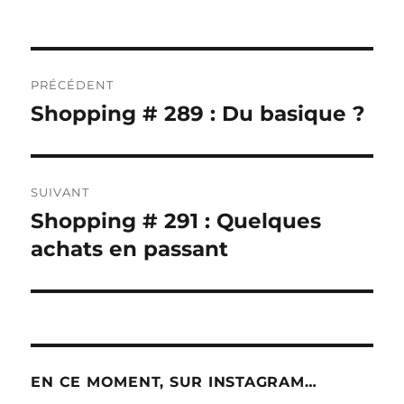
Navigation
PRÉCÉDENT
de
Shopping # 289 : Du basique ?
Publication
précédente :
l’article
SUIVANT
Shopping # 291 : Quelques
Publication
suivante :
achats en passant
EN CE MOMENT, SUR INSTAGRAM…