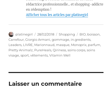
rédactrice professionnelle... et shopping-addicte
en rédemption !
Afficher tous les articles par platinegirl
Auteur
Publié
Catégories
Étiquettes
platinegirl
28/02/2018
Shopping
BIO
,
boisson
,
le
Carrefour
,
Giorgio Armani
,
gommage
,
in.gredients
,
Leaders
,
LIVRE
,
Marionnaud
,
masque
,
Monoprix
,
parfum
,
Pretty Animalz
,
PureHeals
,
Qiriness
,
soins corps
,
soins
visage
,
sport
,
vêtements
,
Vitamin Well
Laisser un commentaire