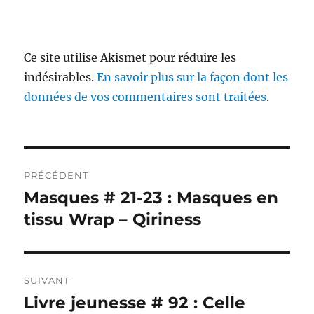
Ce site utilise Akismet pour réduire les
indésirables.
En savoir plus sur la façon dont les
données de vos commentaires sont traitées
.
Navigation
PRÉCÉDENT
de
Masques # 21-23 : Masques en
Publication
précédente :
tissu Wrap – Qiriness
l’article
SUIVANT
Livre jeunesse # 92 : Celle
Publication