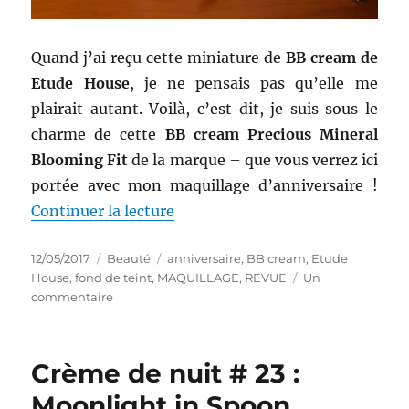
Quand j’ai reçu cette miniature de
BB cream de
Etude House
, je ne pensais pas qu’elle me
plairait autant. Voilà, c’est dit, je suis sous le
charme de cette
BB cream Precious Mineral
Blooming Fit
de la marque – que vous verrez ici
portée avec mon maquillage d’anniversaire !
de « Maquillage # 205 : Preciou
Continuer la lecture
Publié
Catégories
Étiquettes
12/05/2017
Beauté
anniversaire
,
BB cream
,
Etude
le
House
,
fond de teint
,
MAQUILLAGE
,
REVUE
Un
sur
commentaire
Maquillage
#
205
Crème de nuit # 23 :
:
Precious
Moonlight in Spoon