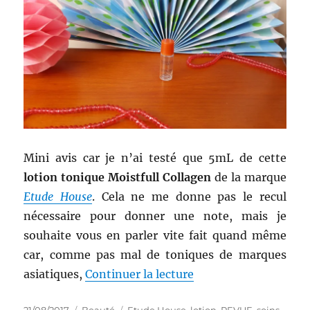
teint,
une
BB
et
une
CC
creams
!
Mini avis car je n’ai testé que 5mL de cette
lotion tonique Moistfull Collagen
de la marque
Etude House
. Cela ne me donne pas le recul
nécessaire pour donner une note, mais je
souhaite vous en parler vite fait quand même
car, comme pas mal de toniques de marques
de « Lotion # 28 : T
asiatiques,
Continuer la lecture
Publié
Catégories
Étiquettes
21/08/2017
Beauté
Etude House
,
lotion
,
REVUE
,
soins