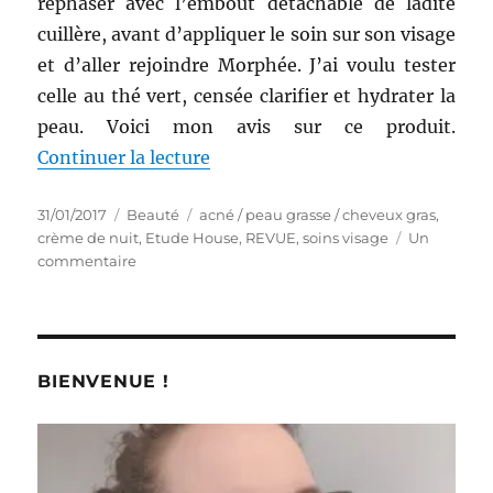
rephaser avec l’embout détachable de ladite
cuillère, avant d’appliquer le soin sur son visage
et d’aller rejoindre Morphée. J’ai voulu tester
celle au thé vert, censée clarifier et hydrater la
peau. Voici mon avis sur ce produit.
de « Crème de nuit # 23 : Moon
Continuer la lecture
Publié
Catégories
Étiquettes
31/01/2017
Beauté
acné / peau grasse / cheveux gras
,
le
crème de nuit
,
Etude House
,
REVUE
,
soins visage
Un
sur
commentaire
Crème
de
nuit
#
23
BIENVENUE !
:
Moonlight
in
Spoon
Blending