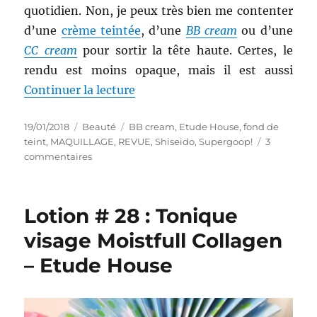
quotidien. Non, je peux très bien me contenter
d’une
crème teintée
, d’une
BB cream
ou d’une
CC cream
pour sortir la tête haute. Certes, le
rendu est moins opaque, mais il est aussi
de « Maquillages # 207-209 : Bat
Continuer la lecture
Publié
Catégories
Étiquettes
19/01/2018
Beauté
BB cream
,
Etude House
,
fond de
le
teint
,
MAQUILLAGE
,
REVUE
,
Shiseido
,
Supergoop!
3
sur
commentaires
Maquillages
#
207-
Lotion # 28 : Tonique
209
:
visage Moistfull Collagen
Battle
– Etude House
entre
un
fond
de