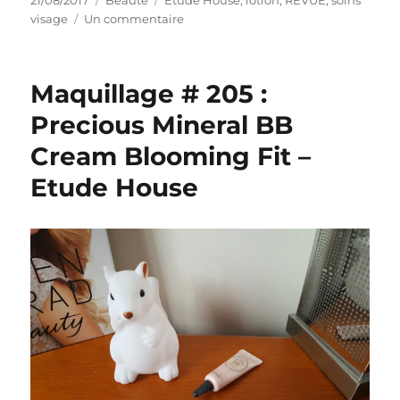
le
sur
visage
Un commentaire
Lotion
#
28
Maquillage # 205 :
:
Tonique
Precious Mineral BB
visage
Cream Blooming Fit –
Moistfull
Collagen
Etude House
–
Etude
House