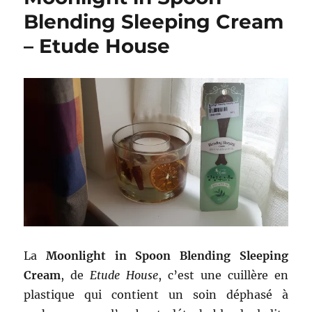
Mineral
Blending Sleeping Cream
BB
Cream
– Etude House
Blooming
Fit
–
Etude
House
La
Moonlight in Spoon Blending Sleeping
Cream
, de
Etude House
, c’est une cuillère en
plastique qui contient un soin déphasé à