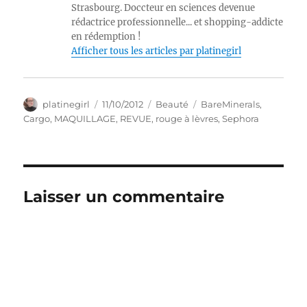
Strasbourg. Doccteur en sciences devenue
rédactrice professionnelle... et shopping-addicte
en rédemption !
Afficher tous les articles par platinegirl
Auteur
Publié
Catégories
Étiquettes
platinegirl
11/10/2012
Beauté
BareMinerals
,
le
Cargo
,
MAQUILLAGE
,
REVUE
,
rouge à lèvres
,
Sephora
Laisser un commentaire