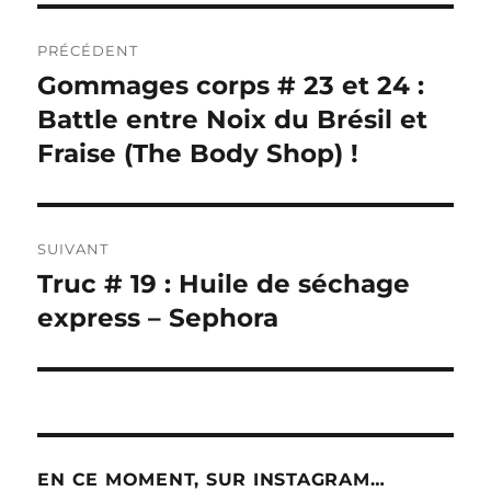
Navigation
PRÉCÉDENT
de
Gommages corps # 23 et 24 :
Publication
précédente :
Battle entre Noix du Brésil et
l’article
Fraise (The Body Shop) !
SUIVANT
Truc # 19 : Huile de séchage
Publication
suivante :
express – Sephora
EN CE MOMENT, SUR INSTAGRAM…