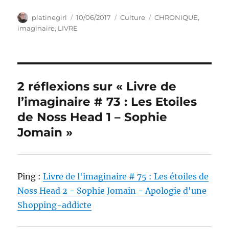
Auteur
Publié
Catégories
Étiquettes
platinegirl
10/06/2017
Culture
CHRONIQUE
,
le
imaginaire
,
LIVRE
2 réflexions sur « Livre de
l’imaginaire # 73 : Les Etoiles
de Noss Head 1 – Sophie
Jomain »
Ping :
Livre de l'imaginaire # 75 : Les étoiles de
Noss Head 2 - Sophie Jomain - Apologie d'une
Shopping-addicte