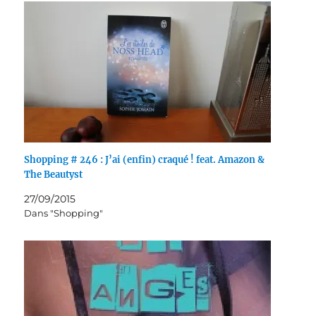
Shopping # 246 : J’ai (enfin) craqué ! feat. Amazon &
The Beautyst
27/09/2015
Dans "Shopping"