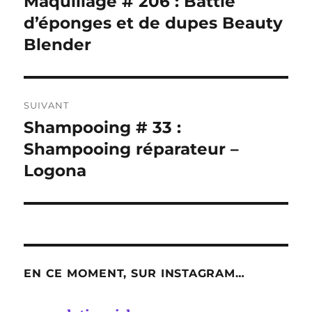
Maquillage # 206 : Battle
Publication
précédente :
d’éponges et de dupes Beauty
l’article
Blender
SUIVANT
Shampooing # 33 :
Publication
suivante :
Shampooing réparateur –
Logona
EN CE MOMENT, SUR INSTAGRAM…