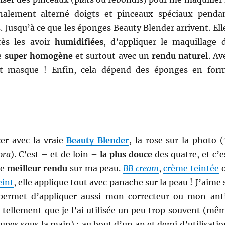
finalement alterné doigts et pinceaux spéciaux penda
 Jusqu’à ce que les éponges Beauty Blender arrivent. Ell
rès les avoir
humidifiées
, d’appliquer le maquillage 
e
super homogène
et surtout avec un
rendu naturel
. Av
ffet masque ! Enfin, cela dépend des éponges en for
r avec la vraie
Beauty Blender
, la rose sur la photo (
ora
). C’est – et de loin –
la plus douce
des quatre, et c’e
le
meilleur rendu
sur ma peau.
BB cream
,
crème teintée
eint
, elle applique tout avec panache sur la peau ! J’aime 
permet d’appliquer aussi mon correcteur ou mon ant
e tellement que je l’ai utilisée un peu trop souvent (mê
upes sous la main) : au bout d’un an et demi d’utilisatio