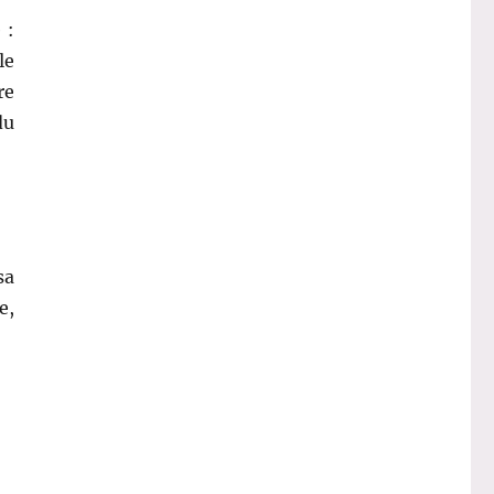
 :
le
re
du
sa
e,