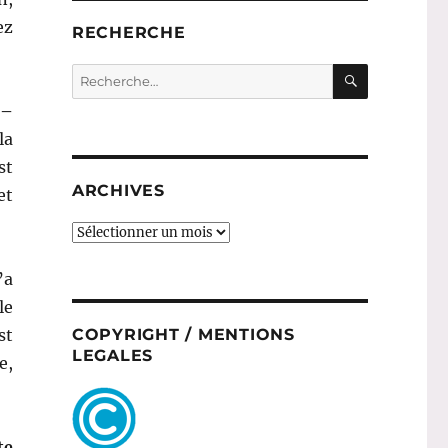
ez
RECHERCHE
RECHERC
Recherche
pour :
 –
la
st
ARCHIVES
et
ARCHIVES
’a
le
st
COPYRIGHT / MENTIONS
LEGALES
e,
te