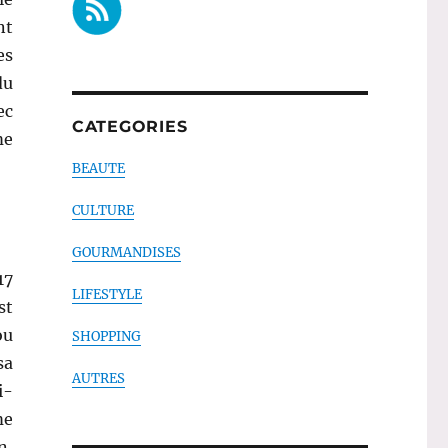
nt
es
du
ec
CATEGORIES
me
BEAUTE
CULTURE
GOURMANDISES
17
LIFESTYLE
st
ou
SHOPPING
sa
AUTRES
i-
me
n,