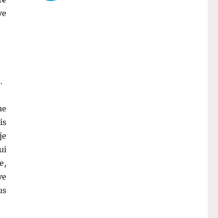
ve
.
ue
is
je
ui
e,
ve
us