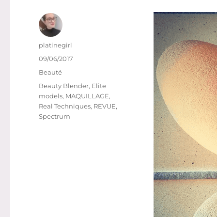
Auteur
platinegirl
Publié
09/06/2017
le
Catégories
Beauté
Étiquettes
Beauty Blender
,
Elite
models
,
MAQUILLAGE
,
Real Techniques
,
REVUE
,
Spectrum