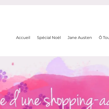
-addicte
Accueil
Spécial Noël
Jane Austen
Ô To