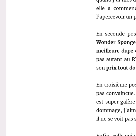
elle a commenc
l’apercevoir un p
En seconde posi
Wonder Sponge
meilleure dupe
q
pas autant au R
son
prix tout d
En troisième pos
pas convaincue. E
est super galère
dommage, j’aimai
il ne se voit pas
Enfin, celle qui