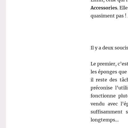
Accessories
. Ell
quasiment pas !
.
Il y a deux soucis
Le premier, c’es
les éponges que 
il reste des tâ
préconise l’uti
fonctionne plu
vendu avec l’ép
suffisamment s
longtemps…