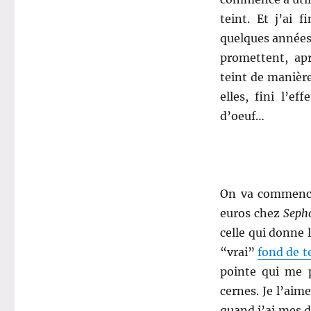
teint. Et j’ai 
quelques années.
promettent, ap
teint de manièr
elles, fini l’e
d’oeuf…
.
On va commence
euros chez
Seph
celle qui donne 
“vrai”
fond de t
pointe qui me 
cernes. Je l’aim
quand j’ai mes d