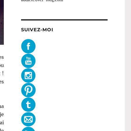
SUIVEZ-MOI
es
ou
 !
es
ma
je
ai
le