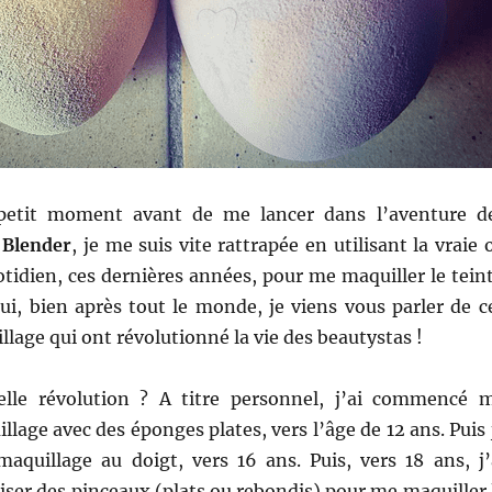
 petit moment avant de me lancer dans l’aventure d
 Blender
, je me suis vite rattrapée en utilisant la vraie 
tidien, ces dernières années, pour me maquiller le teint
hui, bien après tout le monde, je viens vous parler de
c
lage qui ont révolutionné la vie des beautystas !
elle révolution ? A titre personnel, j’ai commencé 
llage avec des éponges plates, vers l’âge de 12 ans. Puis 
maquillage au doigt, vers 16 ans. Puis, vers 18 ans, j’
ser des pinceaux (plats ou rebondis) pour me maquiller 