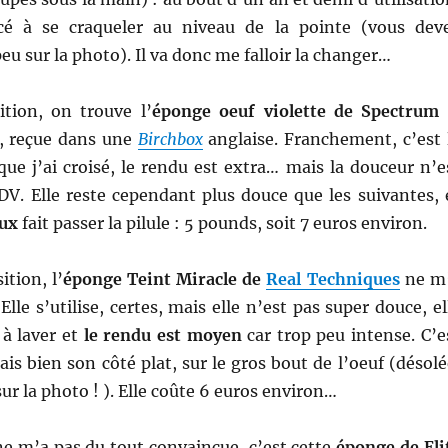
é à se craqueler au niveau de la pointe (vous dev
eu sur la photo). Il va donc me falloir la changer…
tion, on trouve l’
éponge oeuf violette de Spectrum
, reçue dans une
Birchbox
anglaise. Franchement, c’est 
ue j’ai croisé, le rendu est extra… mais la douceur n’e
DV. Elle reste cependant plus douce que les suivantes, 
oux
fait passer la pilule : 5 pounds, soit 7 euros environ.
ition, l’
éponge Teint Miracle de
Real Techniques
ne m
lle s’utilise, certes, mais elle n’est pas super douce, el
 à laver et
le rendu est moyen
car trop peu intense. C’e
s bien son côté plat, sur le gros bout de l’oeuf (désolé
 sur la photo ! ). Elle coûte 6 euros environ…
 ne m’a pas du tout convaincue, c’est cette
éponge de Eli