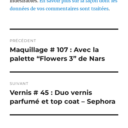
indésirables.
En savoir plus sur la façon dont les
données de vos commentaires sont traitées
.
Navigation
PRÉCÉDENT
de
Maquillage # 107 : Avec la
Publication
précédente :
palette “Flowers 3” de Nars
l’article
SUIVANT
Vernis # 45 : Duo vernis
Publication
suivante :
parfumé et top coat – Sephora