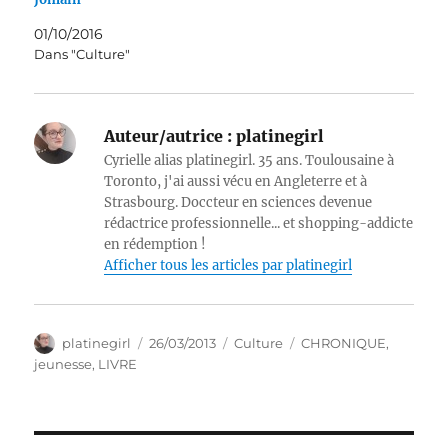
01/10/2016
Dans "Culture"
Auteur/autrice :
platinegirl
Cyrielle alias platinegirl. 35 ans. Toulousaine à
Toronto, j'ai aussi vécu en Angleterre et à
Strasbourg. Doccteur en sciences devenue
rédactrice professionnelle... et shopping-addicte
en rédemption !
Afficher tous les articles par platinegirl
Auteur
Publié
Catégories
Étiquettes
platinegirl
26/03/2013
Culture
CHRONIQUE
,
le
jeunesse
,
LIVRE