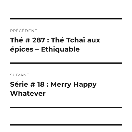
Navigation
PRÉCÉDENT
de
Thé # 287 : Thé Tchaï aux
Publication
précédente :
épices – Ethiquable
l’article
SUIVANT
Série # 18 : Merry Happy
Publication
suivante :
Whatever