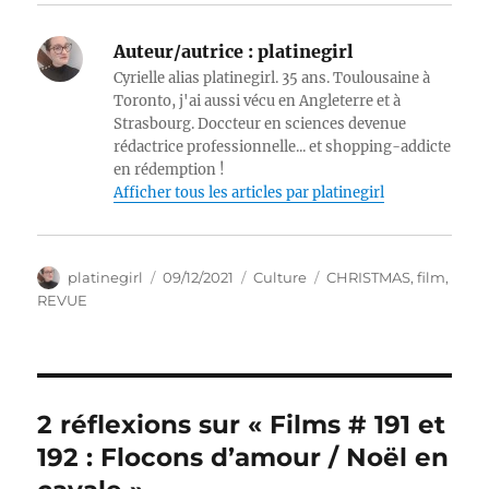
Auteur/autrice :
platinegirl
Cyrielle alias platinegirl. 35 ans. Toulousaine à
Toronto, j'ai aussi vécu en Angleterre et à
Strasbourg. Doccteur en sciences devenue
rédactrice professionnelle... et shopping-addicte
en rédemption !
Afficher tous les articles par platinegirl
Auteur
Publié
Catégories
Étiquettes
platinegirl
09/12/2021
Culture
CHRISTMAS
,
film
,
le
REVUE
2 réflexions sur « Films # 191 et
192 : Flocons d’amour / Noël en