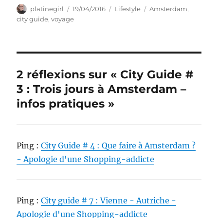
Auteur
Publié
Catégories
Étiquettes
platinegirl
19/04/2016
Lifestyle
Amsterdam
,
le
city guide
,
voyage
2 réflexions sur « City Guide #
3 : Trois jours à Amsterdam –
infos pratiques »
Ping :
City Guide # 4 : Que faire à Amsterdam ?
- Apologie d'une Shopping-addicte
Ping :
City guide # 7 : Vienne - Autriche -
Apologie d'une Shopping-addicte