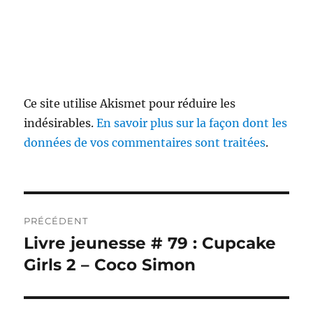
Ce site utilise Akismet pour réduire les
indésirables.
En savoir plus sur la façon dont les
données de vos commentaires sont traitées
.
Navigation
PRÉCÉDENT
de
Livre jeunesse # 79 : Cupcake
Publication
précédente :
Girls 2 – Coco Simon
l’article