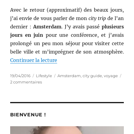
Avec le retour (approximatif) des beaux jours,
j’ai envie de vous parler de mon
city trip
de l’an
dernier :
Amsterdam
. J’y avais passé
plusieurs
jours en juin
pour une conférence, et j’avais
prolongé un peu mon séjour pour visiter cette
belle ville et m’imprégner de son atmosphère.
de « City Guide # 3 : Trois jour
Continuer la lecture
Publié
Catégories
Étiquettes
19/04/2016
Lifestyle
Amsterdam
,
city guide
,
voyage
le
sur
2 commentaires
City
Guide
#
3
:
BIENVENUE !
Trois
jours
à