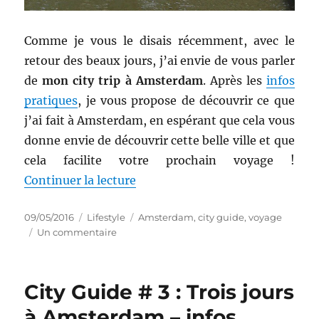
Comme je vous le disais récemment, avec le
retour des beaux jours, j’ai envie de vous parler
de
mon city trip à Amsterdam
. Après les
infos
pratiques
, je vous propose de découvrir ce que
j’ai fait à Amsterdam, en espérant que cela vous
donne envie de découvrir cette belle ville et que
cela facilite votre prochain voyage !
de « City Guide # 4 : Que faire 
Continuer la lecture
Publié
Catégories
Étiquettes
09/05/2016
Lifestyle
Amsterdam
,
city guide
,
voyage
le
sur
Un commentaire
City
Guide
#
City Guide # 3 : Trois jours
4
:
à Amsterdam – infos