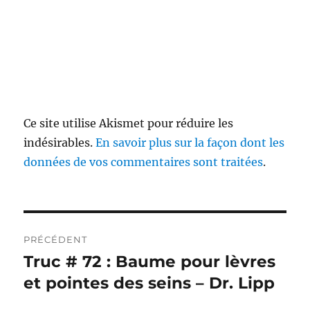
Ce site utilise Akismet pour réduire les
indésirables.
En savoir plus sur la façon dont les
données de vos commentaires sont traitées
.
Navigation
PRÉCÉDENT
de
Truc # 72 : Baume pour lèvres
Publication
précédente :
et pointes des seins – Dr. Lipp
l’article