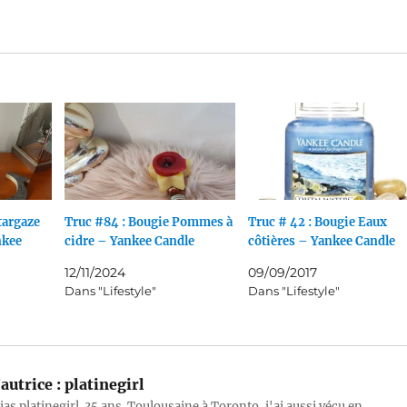
targaze
Truc #84 : Bougie Pommes à
Truc # 42 : Bougie Eaux
nkee
cidre – Yankee Candle
côtières – Yankee Candle
12/11/2024
09/09/2017
Dans "Lifestyle"
Dans "Lifestyle"
autrice :
platinegirl
lias platinegirl. 35 ans. Toulousaine à Toronto, j'ai aussi vécu en