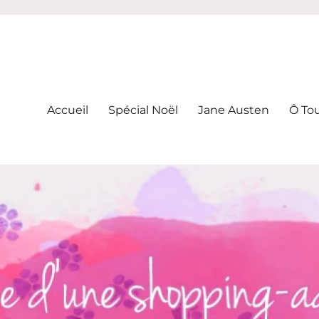
-addicte
Accueil
Spécial Noël
Jane Austen
Ô To