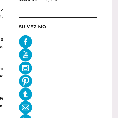
a
is
SUIVEZ-MOI
on
e,
en
ne
ue
ue