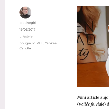
Auteur
platinegirl
Publié
19/05/2017
le
Catégories
Lifestyle
Étiquettes
bougie
,
REVUE
,
Yankee
Candle
Mini article aujo
(
Vallée fluviale
) 