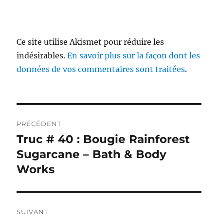
Ce site utilise Akismet pour réduire les
indésirables.
En savoir plus sur la façon dont les
données de vos commentaires sont traitées
.
Navigation
PRÉCÉDENT
de
Truc # 40 : Bougie Rainforest
Publication
précédente :
Sugarcane – Bath & Body
l’article
Works
SUIVANT