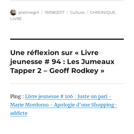
Auteur
Publié
Catégories
Étiquettes
platinegirl
19/08/2017
Culture
CHRONIQUE
,
le
LIVRE
Une réflexion sur « Livre
jeunesse # 94 : Les Jumeaux
Tapper 2 – Geoff Rodkey »
Ping :
Livre jeunesse # 106 : Juste un pari -
Marie Mordomo - Apologie d'une Shopping-
addicte