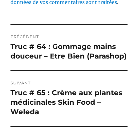
données de vos commentaires sont traitées
.
Navigation
PRÉCÉDENT
de
Truc # 64 : Gommage mains
Publication
précédente :
douceur – Etre Bien (Parashop)
l’article
SUIVANT
Truc # 65 : Crème aux plantes
Publication
suivante :
médicinales Skin Food –
Weleda