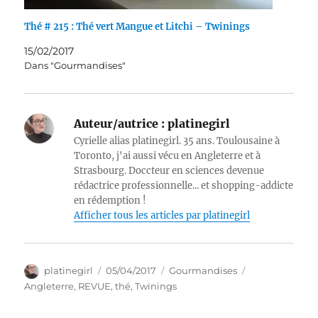
Thé # 215 : Thé vert Mangue et Litchi – Twinings
15/02/2017
Dans "Gourmandises"
Auteur/autrice :
platinegirl
Cyrielle alias platinegirl. 35 ans. Toulousaine à
Toronto, j'ai aussi vécu en Angleterre et à
Strasbourg. Doccteur en sciences devenue
rédactrice professionnelle... et shopping-addicte
en rédemption !
Afficher tous les articles par platinegirl
Auteur
Publié
Catégories
Étiquettes
platinegirl
05/04/2017
Gourmandises
le
Angleterre
,
REVUE
,
thé
,
Twinings