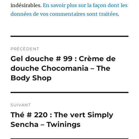
indésirables.
En savoir plus sur la façon dont les
données de vos commentaires sont traitées
.
Navigation
PRÉCÉDENT
de
Gel douche # 99 : Crème de
Publication
précédente :
douche Chocomania – The
l’article
Body Shop
SUIVANT
Thé # 220 : The vert Simply
Publication
suivante :
Sencha – Twinings