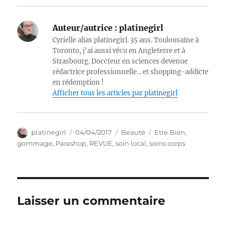
Auteur/autrice :
platinegirl
Cyrielle alias platinegirl. 35 ans. Toulousaine à
Toronto, j'ai aussi vécu en Angleterre et à
Strasbourg. Doccteur en sciences devenue
rédactrice professionnelle... et shopping-addicte
en rédemption !
Afficher tous les articles par platinegirl
Auteur
Publié
Catégories
Étiquettes
platinegirl
04/04/2017
Beauté
Etre Bien
,
le
gommage
,
Parashop
,
REVUE
,
soin local
,
soins corps
Laisser un commentaire