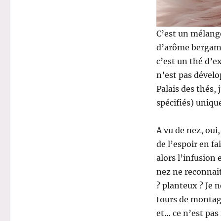
C’est un mélang
d’arôme bergamot
c’est un thé d’e
n’est pas dévelop
Palais des thés,
spécifiés) uniq
A vu de nez, oui
de l’espoir en f
alors l’infusion 
nez ne reconnait
? planteux ? Je n
tours de montagn
et… ce n’est pas