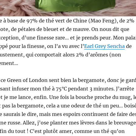
e à base de 97% de thé vert de Chine (Mao Feng), de 2%
e, de pétales de bleuet et de mauve. On nous dit que
xception, d’une finesse rare… et je prends peur. Mon pala
pé pour la finesse, on l’a vu avec l’
Earl Grey Sencha
de
 justement, qui comportait alors 2% d’arômes (non
uement…
, ce Green of London sent bien la bergamote, donc je gar
aisant infuser mon thé à 75°C pendant 3 minutes. J’arrête
et je me lance, enfin. Une fois la bouche proche du mug, l
 pas la bergamote, cela a une odeur de thé un peu… bois
e saurais le dire, mais mes espoirs continuent de faire de
e russe. Allez, j’ose planter mes lèvres dans le breuvage
 fin du tout ! C’est plutôt amer, comme un thé qu’on