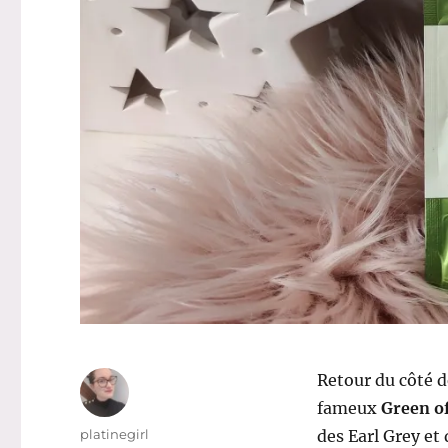
Retour du côté 
fameux
Green o
Auteur
platinegirl
des Earl Grey et 