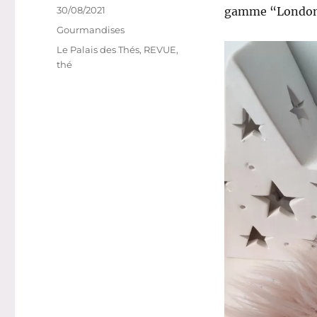
Publié
30/08/2021
gamme “London”
le
Catégories
Gourmandises
Étiquettes
Le Palais des Thés
,
REVUE
,
thé