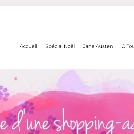
-addicte
Accueil
Spécial Noël
Jane Austen
Ô To