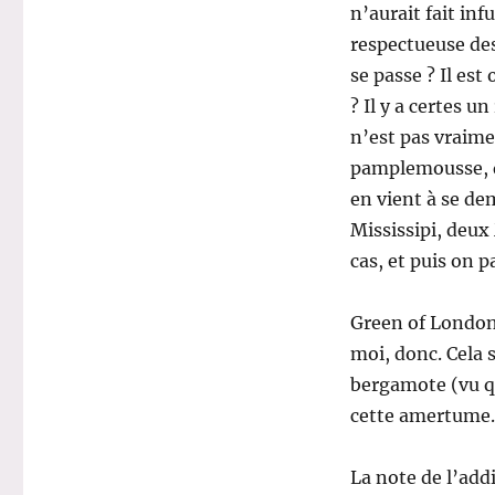
n’aurait fait inf
respectueuse des
se passe ? Il es
? Il y a certes u
n’est pas vraime
pamplemousse, q
en vient à se de
Mississipi, deux
cas, et puis on 
Green of London,
moi, donc. Cela s
bergamote (vu qu
cette amertume.
La note de l’addi