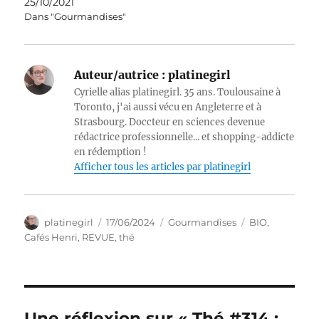
25/10/2021
Dans "Gourmandises"
Auteur/autrice :
platinegirl
Cyrielle alias platinegirl. 35 ans. Toulousaine à
Toronto, j'ai aussi vécu en Angleterre et à
Strasbourg. Doccteur en sciences devenue
rédactrice professionnelle... et shopping-addicte
en rédemption !
Afficher tous les articles par platinegirl
Auteur
Publié
Catégories
Étiquettes
platinegirl
17/06/2024
Gourmandises
BIO
,
le
Cafés Henri
,
REVUE
,
thé
Une réflexion sur « Thé #314 :