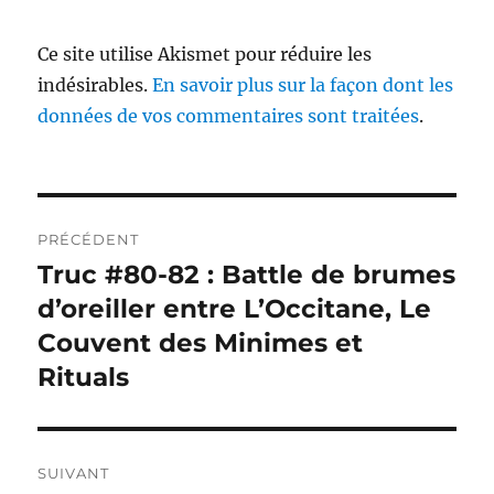
Ce site utilise Akismet pour réduire les
indésirables.
En savoir plus sur la façon dont les
données de vos commentaires sont traitées
.
Navigation
PRÉCÉDENT
de
Truc #80-82 : Battle de brumes
Publication
précédente :
d’oreiller entre L’Occitane, Le
l’article
Couvent des Minimes et
Rituals
SUIVANT