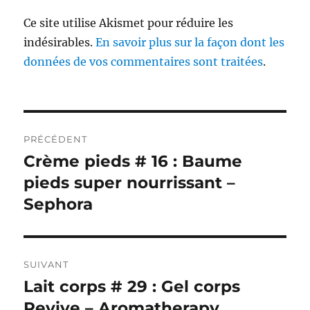
Ce site utilise Akismet pour réduire les
indésirables.
En savoir plus sur la façon dont les
données de vos commentaires sont traitées
.
Navigation
PRÉCÉDENT
de
Crème pieds # 16 : Baume
Publication
précédente :
pieds super nourrissant –
l’article
Sephora
SUIVANT
Lait corps # 29 : Gel corps
Publication
suivante :
Revive – Aromatherapy