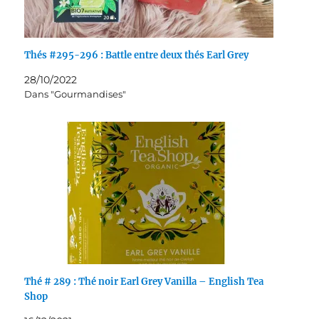
Thés #295-296 : Battle entre deux thés Earl Grey
28/10/2022
Dans "Gourmandises"
Thé # 289 : Thé noir Earl Grey Vanilla – English Tea
Shop