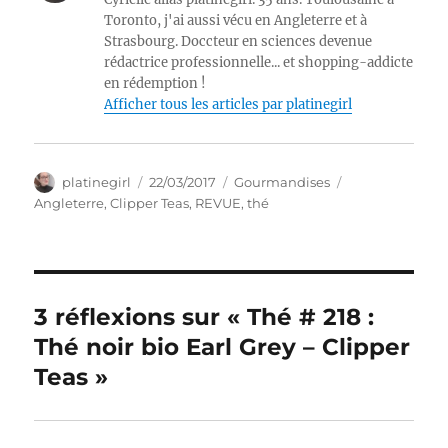
Toronto, j'ai aussi vécu en Angleterre et à
Strasbourg. Doccteur en sciences devenue
rédactrice professionnelle... et shopping-addicte
en rédemption !
Afficher tous les articles par platinegirl
Auteur
Publié
Catégories
Étiquettes
platinegirl
22/03/2017
Gourmandises
le
Angleterre
,
Clipper Teas
,
REVUE
,
thé
3 réflexions sur « Thé # 218 :
Thé noir bio Earl Grey – Clipper
Teas »