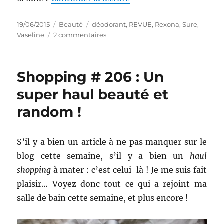
Publié
Catégories
Étiquettes
19/06/2015
Beauté
déodorant
,
REVUE
,
Rexona
,
Sure
,
le
sur
Vaseline
2 commentaires
Déodorants
#
27
Shopping # 206 : Un
à
30
super haul beauté et
:
random !
Battle
entre
Vaseline,
Rexona
S’il y a bien un article à ne pas manquer sur le
et
blog cette semaine, s’il y a bien un
haul
une
shopping
à mater : c’est celui-là ! Je me suis fait
pierre
d’alun
plaisir… Voyez donc tout ce qui a rejoint ma
salle de bain cette semaine, et plus encore !