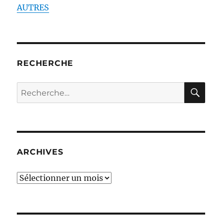
AUTRES
RECHERCHE
RE
Recherche
pour :
ARCHIVES
ARCHIVES