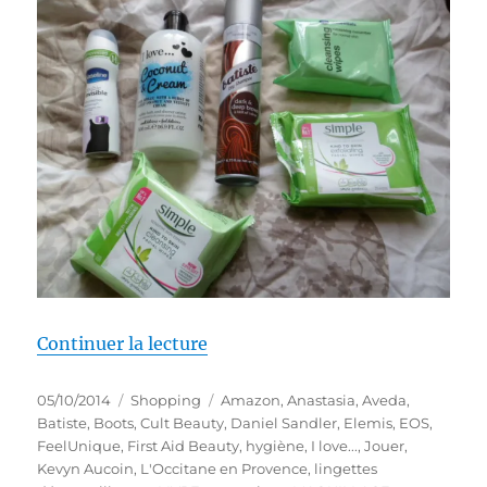
de « Shopping # 206 : Un super 
Continuer la lecture
Publié
Catégories
Étiquettes
05/10/2014
Shopping
Amazon
,
Anastasia
,
Aveda
,
le
Batiste
,
Boots
,
Cult Beauty
,
Daniel Sandler
,
Elemis
,
EOS
,
FeelUnique
,
First Aid Beauty
,
hygiène
,
I love...
,
Jouer
,
Kevyn Aucoin
,
L'Occitane en Provence
,
lingettes