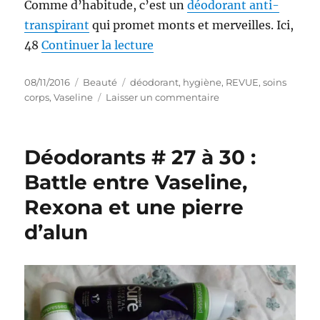
Comme d’habitude, c’est un
déodorant anti-
transpirant
qui promet monts et merveilles. Ici,
de « Déodorant # 37 : Déodor
48
Continuer la lecture
Publié
Catégories
Étiquettes
08/11/2016
Beauté
déodorant
,
hygiène
,
REVUE
,
soins
le
sur
corps
,
Vaseline
Laisser un commentaire
Déodorant
#
37
Déodorants # 27 à 30 :
:
Déodorant
Battle entre Vaseline,
Spray
Rexona et une pierre
Double
Invisible
d’alun
–
Vaseline