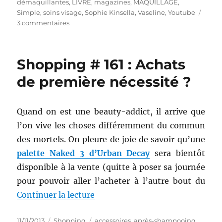
démaquillantes
,
LIVRE
,
magazines
,
MAQUILLAGE
,
Simple
,
soins visage
,
Sophie Kinsella
,
Vaseline
,
Youtube
sur
3 commentaires
Shopping
#
206
Shopping # 161 : Achats
:
Un
de première nécessité ?
super
haul
beauté
Quand on est une beauty-addict, il arrive que
et
l’on vive les choses différemment du commun
random
!
des mortels. On pleure de joie de savoir qu’une
palette Naked 3 d’Urban Decay
sera bientôt
disponible à la vente (quitte à poser sa journée
pour pouvoir aller l’acheter à l’autre bout du
de « Shopping # 161 : Achats de 
Continuer la lecture
Publié
Catégories
Étiquettes
11/11/2013
Shopping
accessoires
,
après-shampooing
,