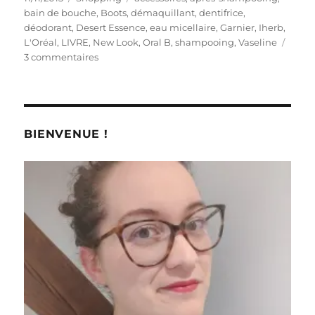
le
bain de bouche
,
Boots
,
démaquillant
,
dentifrice
,
déodorant
,
Desert Essence
,
eau micellaire
,
Garnier
,
Iherb
,
L'Oréal
,
LIVRE
,
New Look
,
Oral B
,
shampooing
,
Vaseline
sur
3 commentaires
Shopping
#
161
:
Achats
BIENVENUE !
de
première
nécessité
?