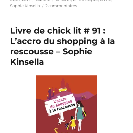
le
sur
Sophie Kinsella
2 commentaires
Livre
de
chick
Livre de chick lit # 91 :
lit
#
L’accro du shopping à la
106
rescousse – Sophie
:
Ma
Kinsella
vie
(pas
si)
parfaite
–
Sophie
Kinsella