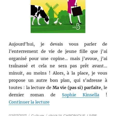
Aujourd’hui, je devais vous parler de
l’enterrement de vie de jeune fille que j’ai
organisé pour une copine… mais j’avoue, j’ai
traînassé et cela ne sera pas prêt avant…
minuit, au moins ! Alors, à la place, je vous
propose un autre bon plan, qui s’adresse à
toutes : la lecture de
Ma vie (pas si) parfaite
, le
dernier roman de
Sophie Kinsella
!
de « Livre de chick lit # 106 : Ma
Continuer la lecture
Publié
Catégories
Étiquettes
02/07/2017
Culture
chick lit
,
CHRONIQUE
,
LIVRE
,