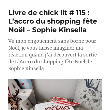
de
chick
Livre de chick lit # 115 :
lit
#116
L’accro du shopping fête
:
Noël – Sophie Kinsella
La
vie
rêvée
Vu mon engouement sans borne pour
d’Ava
Noël, je vous laisse imaginer ma
–
Sophie
réaction quand j’ai découvert la sortie
Kinsella
de L’Accro du shopping fête Noël de
Sophie Kinsella !