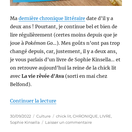
Ma
dernière chronique littéraire
date d’il y a
deux ans ! Pourtant, je continue bel et bien de
lire régulièrement (certes moins depuis que je
joue à
Pokémon Go
…). Mes goûts n’ont pas trop
changé depuis, car, justement, il y a deux ans,
je vous parlais d’un livre de Sophie Kinsella… et
on retrouve aujourd’hui la reine de la chick lit
avec
La vie rêvée d’Ava
(sorti en mai chez
Belfond).
de « Livre de chick lit #116 : La
Continuer la lecture
Publié
Catégories
Étiquettes
30/09/2022
Culture
chick lit
,
CHRONIQUE
,
LIVRE
,
le
sur
Sophie Kinsella
Laisser un commentaire
Livre