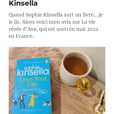
Kinsella
te
sens
?
Quand Sophie Kinsella sort un livre… je
–
le lis. Alors voici mon avis sur La vie
Sophie
Kinsella
rêvée d’Ava, qui est sorti en mai 2022
en France.