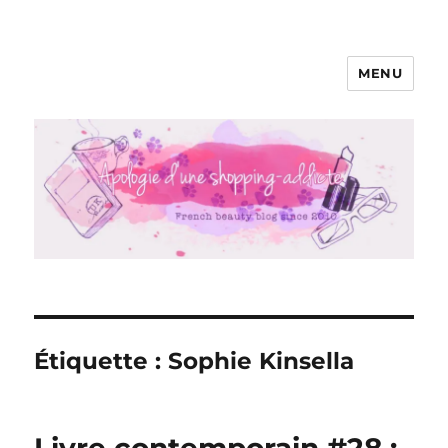
MENU
Apologie d'une Shopping-addicte
Étiquette :
Sophie Kinsella