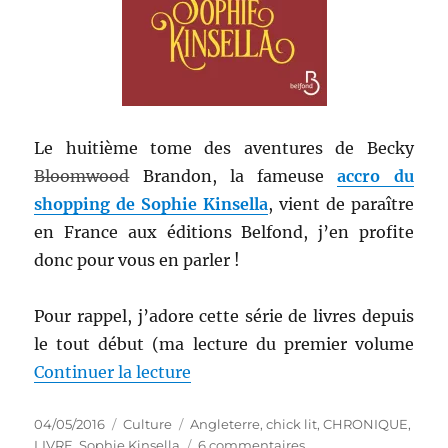
Le huitième tome des aventures de Becky
Bloomwood
Brandon, la fameuse
accro du
shopping de Sophie Kinsella
, vient de paraître
en France aux éditions Belfond, j’en profite
donc pour vous en parler !
Pour rappel, j’adore cette série de livres depuis
le tout début (ma lecture du premier volume
de « Livre de chick lit # 91 : L’
Continuer la lecture
Publié
Catégories
Étiquettes
04/05/2016
Culture
Angleterre
,
chick lit
,
CHRONIQUE
,
le
sur
LIVRE
,
Sophie Kinsella
6 commentaires