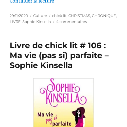
de « Livre de chick lit # 115 : L
Continuer la lecture
Publié
Catégories
Étiquettes
29/11/2020
Culture
chick lit
,
CHRISTMAS
,
CHRONIQUE
,
le
sur
LIVRE
,
Sophie Kinsella
4 commentaires
Livre
de
chick
Livre de chick lit # 106 :
lit
#
Ma vie (pas si) parfaite –
115
Sophie Kinsella
:
L’accro
du
shopping
fête
Noël
–
Sophie
Kinsella