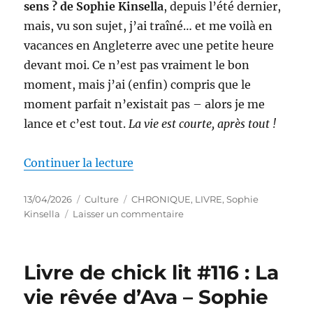
sens ? de Sophie Kinsella
, depuis l’été dernier,
mais, vu son sujet, j’ai traîné… et me voilà en
vacances en Angleterre avec une petite heure
devant moi. Ce n’est pas vraiment le bon
moment, mais j’ai (enfin) compris que le
moment parfait n’existait pas – alors je me
lance et c’est tout.
La vie est courte, après tout !
de « Livre contemporain #28 : C
Continuer la lecture
Publié
Catégories
Étiquettes
13/04/2026
Culture
CHRONIQUE
,
LIVRE
,
Sophie
le
sur
Kinsella
Laisser un commentaire
Livre
contemporain
#28
Livre de chick lit #116 : La
:
Comment
vie rêvée d’Ava – Sophie
tu