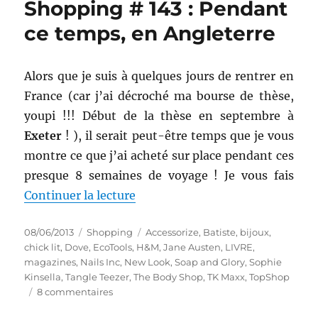
Shopping # 143 : Pendant
:
Des
ce temps, en Angleterre
cheveux
au
top
Alors que je suis à quelques jours de rentrer en
en
France (car j’ai décroché ma bourse de thèse,
juin
!
youpi !!! Début de la thèse en septembre à
(Tangle
Exeter
! ), il serait peut-être temps que je vous
Teezer
montre ce que j’ai acheté sur place pendant ces
–
Europe)
presque 8 semaines de voyage ! Je vous fais
de « Shopping # 143 : Pendant c
Continuer la lecture
Publié
Catégories
Étiquettes
08/06/2013
Shopping
Accessorize
,
Batiste
,
bijoux
,
le
chick lit
,
Dove
,
EcoTools
,
H&M
,
Jane Austen
,
LIVRE
,
magazines
,
Nails Inc
,
New Look
,
Soap and Glory
,
Sophie
Kinsella
,
Tangle Teezer
,
The Body Shop
,
TK Maxx
,
TopShop
sur
8 commentaires
Shopping