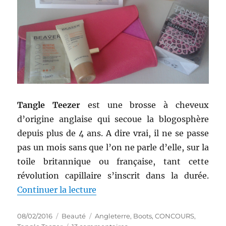
Tangle Teezer
est une brosse à cheveux
d’origine anglaise qui secoue la blogosphère
depuis plus de 4 ans. A dire vrai, il ne se passe
pas un mois sans que l’on ne parle d’elle, sur la
toile britannique ou française, tant cette
révolution capillaire s’inscrit dans la durée.
de « Concours # 137 : Testez vou
Continuer la lecture
Publié
Catégories
Étiquettes
08/02/2016
Beauté
Angleterre
,
Boots
,
CONCOURS
,
le
sur