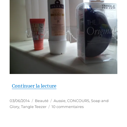
de « Concours # 107 : Des cheve
Continuer la lecture
Publié
Catégories
Étiquettes
03/06/2014
Beauté
Aussie
,
CONCOURS
,
Soap and
le
sur
Glory
,
Tangle Teezer
10 commentaires
Concours
#
107