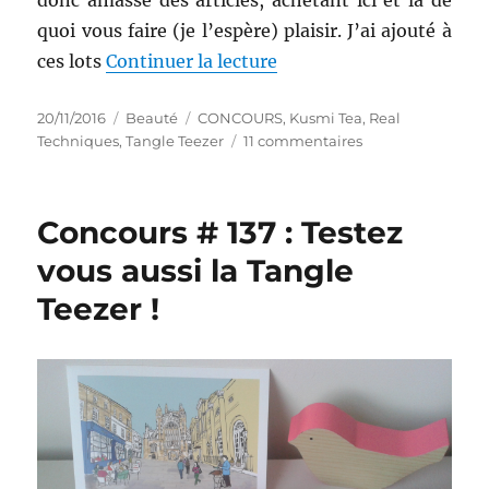
donc amassé des articles, achetant ici et là de
quoi vous faire (je l’espère) plaisir. J’ai ajouté à
de « Concours # 142 : D
ces lots
Continuer la lecture
Publié
Catégories
Étiquettes
20/11/2016
Beauté
CONCOURS
,
Kusmi Tea
,
Real
le
sur
Techniques
,
Tangle Teezer
11 commentaires
Concours
#
142
Concours # 137 : Testez
:
Deux
vous aussi la Tangle
gagnantes
Teezer !
pour
Noël
!