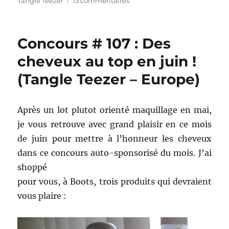
Tangle Teezer
13 commentaires
Concours
#
137
Concours # 107 : Des
:
Testez
cheveux au top en juin !
vous
(Tangle Teezer – Europe)
aussi
la
Tangle
Teezer
Après un lot plutot orienté maquillage en mai,
!
je vous retrouve avec grand plaisir en ce mois
de juin pour mettre à l’honneur les cheveux
dans ce concours auto-sponsorisé du mois. J’ai
shoppé
pour vous, à Boots, trois produits qui devraient
vous plaire :