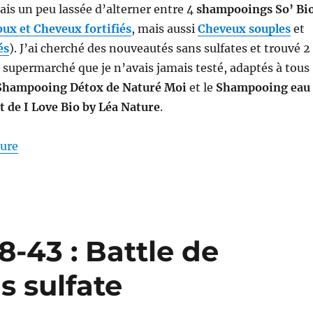
étais un peu lassée d’alterner entre 4
shampooings So’ Bi
ux et Cheveux fortifiés
, mais aussi
Cheveux souples
et
és
). J’ai cherché des nouveautés sans sulfates et trouvé 2
supermarché que je n’avais jamais testé, adaptés à tous
Shampooing Détox de Naturé Moi
et le
Shampooing eau
rt de I Love Bio by Léa Nature
.
de « Shampooings #46-47 : Battle entre 2 shampooi
ture
-43 : Battle de
 sulfate