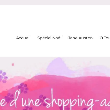
-addicte
Accueil
Spécial Noël
Jane Austen
Ô To