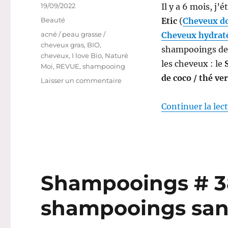
Publié
19/09/2022
Il y a 6 mois, j’
le
Catégories
Beauté
Etic
(
Cheveux do
Étiquettes
acné / peau grasse /
Cheveux hydrat
cheveux gras
,
BIO
,
shampooings de 
cheveux
,
I love Bio
,
Naturé
les cheveux : le
Moi
,
REVUE
,
shampooing
de coco / thé ve
sur
Laisser un commentaire
Shampooings
#46-
Continuer la lec
47
:
Battle
entre
2
shampooings
Shampooings # 38
de
supermarché
shampooings sans