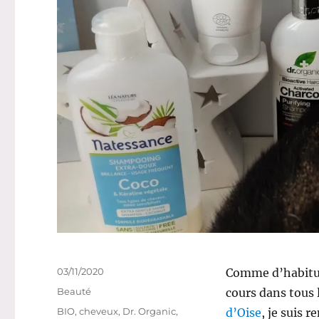
Publié
03/11/2020
Comme d’habitude
le
Catégories
Beauté
cours dans tous 
Étiquettes
BIO
,
cheveux
,
Dr. Organic
,
d’Oise
, je suis 