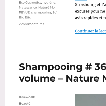
Eco Cosmetics
,
hygiène
,
Strasbourg et l’
Natessance
,
Naturé Moi
,
excuses pour ne 
REVUE
,
shampooing
,
So'
Bio Etic
avis rapides et 
sur
2 commentaires
Shampooings
Continuer la lec
#
38-
43
:
Battle
de
Shampooing # 36
shampooings
sans
sulfate
volume – Nature 
Publié
16/04/2018
le
Catégories
Beauté