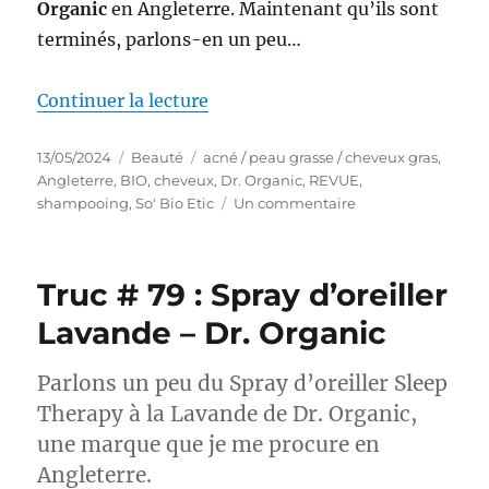
Organic
en Angleterre. Maintenant qu’ils sont
terminés, parlons-en un peu…
de « Shampooings #48-49 : Battl
Continuer la lecture
Publié
Catégories
Étiquettes
13/05/2024
Beauté
acné / peau grasse / cheveux gras
,
le
Angleterre
,
BIO
,
cheveux
,
Dr. Organic
,
REVUE
,
sur
shampooing
,
So' Bio Etic
Un commentaire
Shampooings
#48-
49
Truc # 79 : Spray d’oreiller
:
Battle
Lavande – Dr. Organic
entre
So’Bio
Parlons un peu du Spray d’oreiller Sleep
Etic
et
Therapy à la Lavande de Dr. Organic,
Dr.
une marque que je me procure en
Organic
Angleterre.