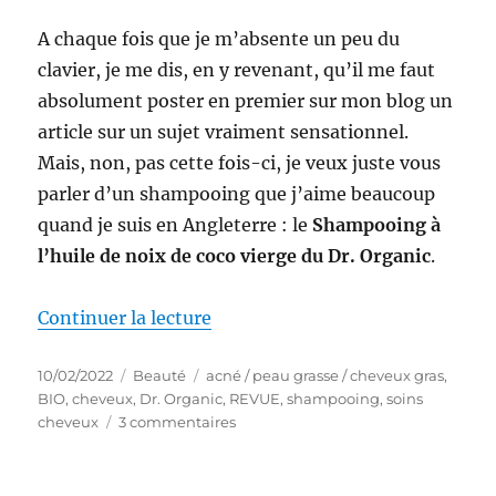
A chaque fois que je m’absente un peu du
clavier, je me dis, en y revenant, qu’il me faut
absolument poster en premier sur mon blog un
article sur un sujet vraiment sensationnel.
Mais, non, pas cette fois-ci, je veux juste vous
parler d’un shampooing que j’aime beaucoup
quand je suis en Angleterre : le
Shampooing à
l’huile de noix de coco vierge du Dr. Organic
.
de « Shampooing # 45 : Shampoo
Continuer la lecture
Publié
Catégories
Étiquettes
10/02/2022
Beauté
acné / peau grasse / cheveux gras
,
le
BIO
,
cheveux
,
Dr. Organic
,
REVUE
,
shampooing
,
soins
sur
cheveux
3 commentaires
Shampooing
#
45