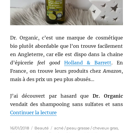
Dr. Organic, c’est une marque de cosmétique
bio plutôt abordable que l’on trouve facilement
en Angleterre, car elle est dispo dans la chaine
d’épicerie
feel good
Holland & Barrett
. En
France, on trouve leurs produits chez
Amazon
,
mais à des prix un peu plus abusés…
J’ai découvert par hasard que
Dr. Organic
vendait des shampooing sans sulfates et sans
de « Shampooing # 34 : Shampooi
Continuer la lecture
Publié
Catégories
Étiquettes
16/01/2018
Beauté
acné / peau grasse / cheveux gras
,