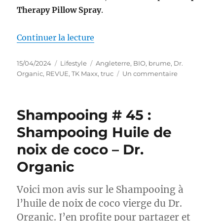
Therapy Pillow Spray
.
de « Truc # 79 : Spray d’oreille
Continuer la lecture
Publié
Catégories
Étiquettes
15/04/2024
Lifestyle
Angleterre
,
BIO
,
brume
,
Dr.
le
sur
Organic
,
REVUE
,
TK Maxx
,
truc
Un commentaire
Truc
#
79
Shampooing # 45 :
:
Spray
Shampooing Huile de
d’oreiller
noix de coco – Dr.
Lavande
–
Organic
Dr.
Organic
Voici mon avis sur le Shampooing à
l’huile de noix de coco vierge du Dr.
Organic. J’en profite pour partager et