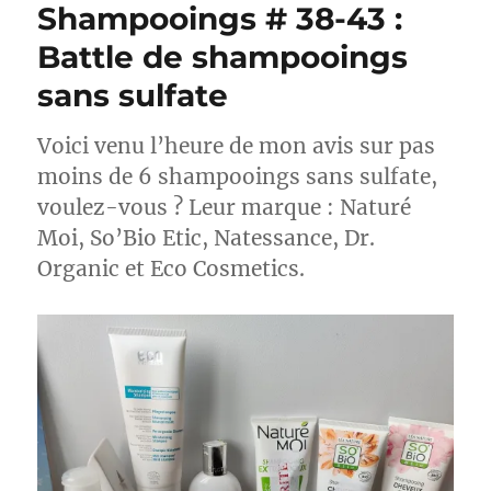
Shampooings # 38-43 :
:
Shampooing
Battle de shampooings
Huile
sans sulfate
de
noix
de
Voici venu l’heure de mon avis sur pas
coco
moins de 6 shampooings sans sulfate,
–
Dr.
voulez-vous ? Leur marque : Naturé
Organic
Moi, So’Bio Etic, Natessance, Dr.
Organic et Eco Cosmetics.