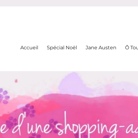
-addicte
Accueil
Spécial Noël
Jane Austen
Ô To