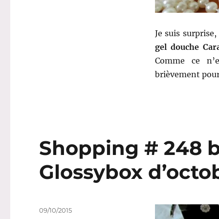
Caramel
lacté
–
Je suis surprise
La
gel douche Car
Cassidaine
Comme ce n’es
en
Provence
brièvement pourq
Shopping # 248 bi
Glossybox d’octob
Publié
09/10/2015