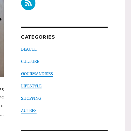
CATEGORIES
BEAUTE
CULTURE
GOURMANDISES
LIFESTYLE
es
ec
SHOPPING
un
AUTRES
…
ctobre ! »