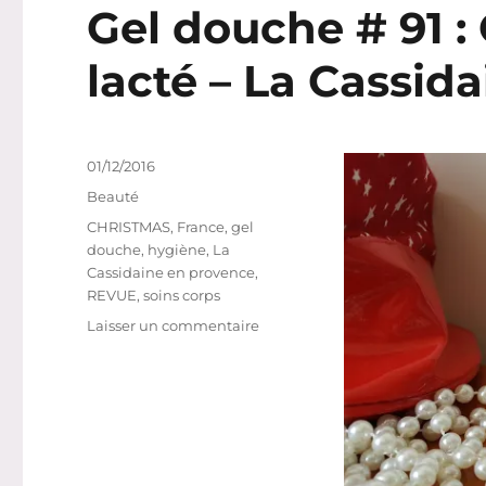
Gel douche # 91 
lacté – La Cassid
Publié
01/12/2016
le
Catégories
Beauté
Étiquettes
CHRISTMAS
,
France
,
gel
douche
,
hygiène
,
La
Cassidaine en provence
,
REVUE
,
soins corps
sur
Laisser un commentaire
Gel
douche
#
91
:
Gel
douche