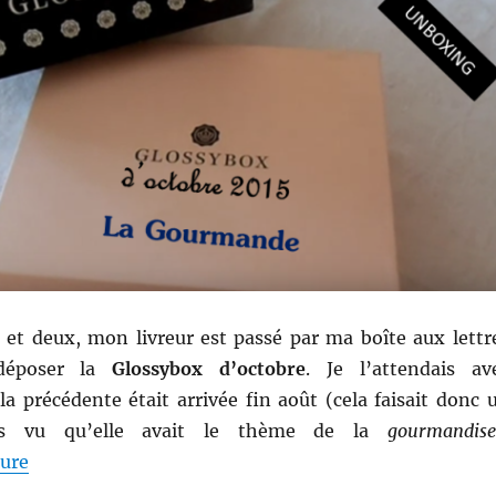
i et deux, mon livreur est passé par ma boîte aux lettr
 déposer la
Glossybox d’octobre
. Je l’attendais av
la précédente était arrivée fin août (cela faisait donc 
ais vu qu’elle avait le thème de la
gourmandise
de « Shopping # 248 bis : Miam avec la Glossybox d’o
ture