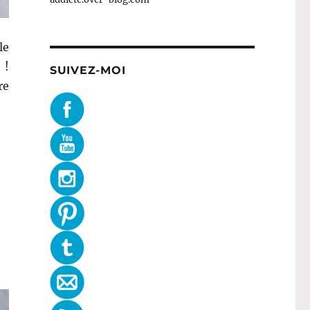
le
 !
SUIVEZ-MOI
re
# 91 : Gel douche Caramel lacté – La Cassidaine en Prov