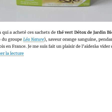
qui a acheté ces sachets de
thé vert Détox de Jardin Bi
o du groupe
Léa Nature
), saveur orange sanguine, penda
 en France. Je me suis fait un plaisir de l’aideràa vider 
de « Thé # 165 : Thé vert Détox saveur orang
er la lecture