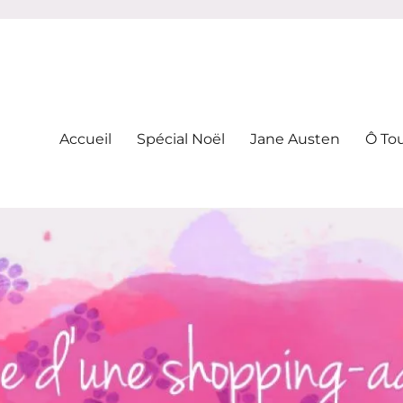
-addicte
Accueil
Spécial Noël
Jane Austen
Ô To