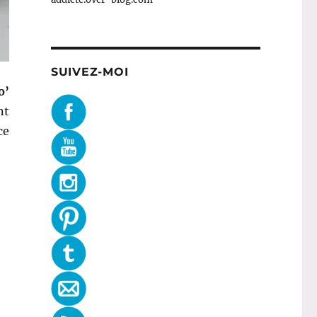
SUIVEZ-MOI
o’
nt
ce
e sanguine – Jardin Bio’ »