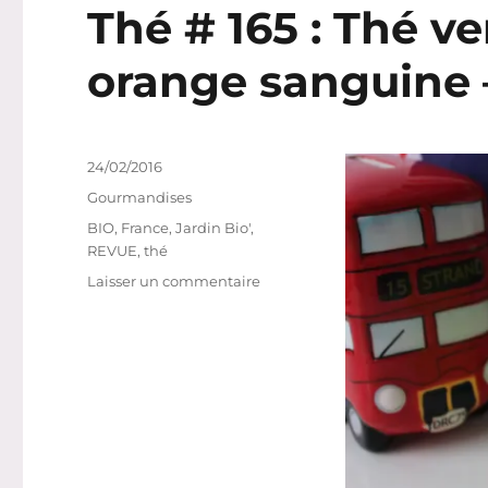
Thé # 165 : Thé v
orange sanguine –
Publié
24/02/2016
le
Catégories
Gourmandises
Étiquettes
BIO
,
France
,
Jardin Bio'
,
REVUE
,
thé
sur
Laisser un commentaire
Thé
#
165
:
Thé
vert
Détox
saveur
orange