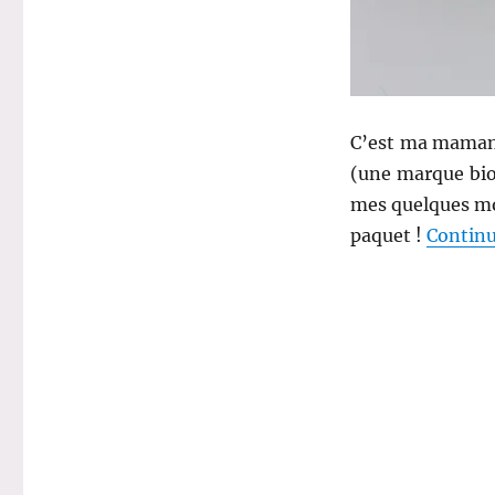
sanguine
–
Jardin
Bio’
C’est ma maman 
(une marque bi
mes quelques mois
paquet !
Continu