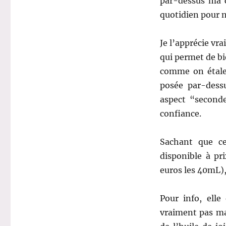
par-dessus ma c
quotidien pour n
Je l’apprécie vr
qui permet de bie
comme on étale 
posée par-dessu
aspect “second
confiance.
Sachant que c
disponible à pr
euros les 40mL),
Pour info, elle
vraiment pas mal