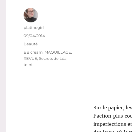
Auteur
platinegirl
Publié
09/04/2014
le
Catégories
Beauté
Étiquettes
BB cream
,
MAQUILLAGE
,
REVUE
,
Secrets de Léa
,
teint
Sur le papier, l
l’action plus c
imperfections e