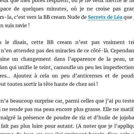
veux que mes pores respirent, où je ne
veux mettre le n
space de quelques minutes, où je ne croise pas gra
s-la, c’est vers la BB cream Nude de
Secrets de Léa
que 
n suis ravie !
 le disais, cette BB cream n’est pas vraiment tr
 n’en attendez pas des miracles de ce côté-là. Cependan
traine un changement dans l’apparence de la peau, u
ion qui unifie le teint, camoufle un peu les imperfection
res… Ajoutez à cela un peu d’anticernes et de poud
eut toutes sortir la tête haute de chez soi !
’a beaucoup surprise car, parmi celles que j’ai pu teste
ui ne rende pas ma peau encore plus grasse. Elle ne matif
algré la présence de poudre de riz et d’huile de jojoba
fait pas plus luire pour autant. (A noter que je l’appliq