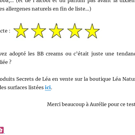
ojoba,… (et de l’alcool et du parfum pas avant la dixiè
es allergenes naturels en fin de liste…)
icte :
vez adopté les BB creams ou c’était juste une tendan
iée ?
oduits Secrets de Léa en vente sur la boutique Léa Natu
des surfaces listées
ici
.
Merci beaucoup à Aurélie pour ce test