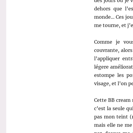
des jours où je 
dehors que l’e
monde… Ces jour
me tourne, et j’e
Comme je vous
couvrante, alors
l’appliquer en
légere améliorat
estompe les po
visage, et l’on p
Cette BB cream m
c’est la seule q
pas mon teint (m
mais elle ne me 