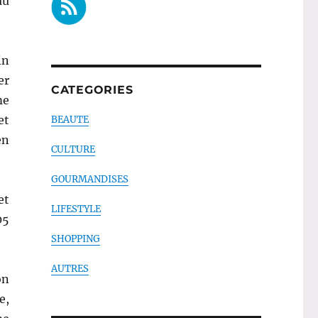
au
in
er
CATEGORIES
me
et
BEAUTE
en
CULTURE
GOURMANDISES
et
LIFESTYLE
05
SHOPPING
AUTRES
on
e,