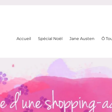
-addicte
Accueil
Spécial Noël
Jane Austen
Ô To