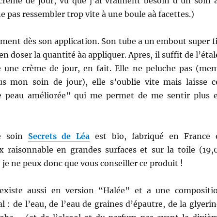
reme de jour, vu que j’ai vraiment besoin d’un soin 
e pas ressembler trop vite à une boule aà facettes.)
aiment dès son application. Son tube a un embout super f
n doser la quantité àa appliquer. Apres, il suffit de l’étal
une crème de jour, en fait. Elle ne peluche pas (me
s mon soin de jour), elle s’oublie vite mais laisse c
e peau améliorée” qui me permet de me sentir plus 
e soin
Secrets de Léa
est bio, fabriqué en France 
ix raisonnable en grandes surfaces et sur la toile (19,
 je ne peux donc que vous conseiller ce produit !
 existe aussi en version “Halée” et a une compositi
 : de l’eau, de l’eau de graines d’épautre, de la glyerin