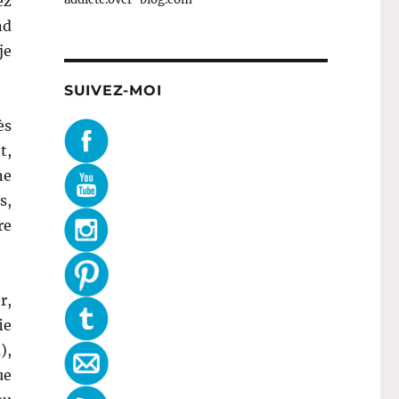
ez
nd
je
SUIVEZ-MOI
ès
t,
ne
s,
re
r,
ie
),
ue