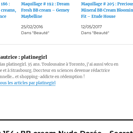
 186 :
Maquillage # 192 : Dream
Maquillage # 205 : Preciou
C creams,
Fresh BB cream – Gemey
Mineral BB Cream Bloomi
nce
Maybelline
Fit – Etude House
25/02/2016
12/05/2017
Dans "Beauté"
Dans "Beauté"
autrice :
platinegirl
lias platinegirl. 35 ans. Toulousaine à Toronto, j'ai aussi vécu en
e et à Strasbourg. Doccteur en sciences devenue rédactrice
nnelle... et shopping-addicte en rédemption !
ous les articles par platinegirl