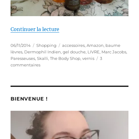
de « Shopping # 210 bis : Achats
Continuer la lecture
Publié
Catégories
Étiquettes
06/11/2014
Shopping
accessoires
,
Amazon
,
baume
le
lèvres
,
Dermophil Indien
,
gel douche
,
LIVRE
,
Marc Jacobs
,
Paresseuses
,
Skalli
,
The Body Shop
,
vernis
3
sur
commentaires
Shopping
#
210
bis
:
BIENVENUE !
Achats
et
réceptions
en
France
et