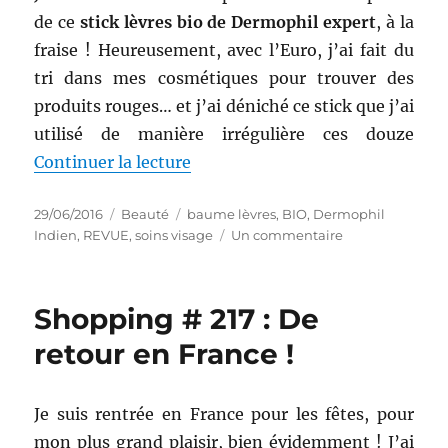
de ce
stick lèvres bio de Dermophil expert
, à la
fraise ! Heureusement, avec l’Euro, j’ai fait du
tri dans mes cosmétiques pour trouver des
produits rouges… et j’ai déniché ce stick que j’ai
utilisé de manière irrégulière ces douze
de « Soin des lèvres # 16 : Stick
Continuer la lecture
Publié
Catégories
Étiquettes
29/06/2016
Beauté
baume lèvres
,
BIO
,
Dermophil
le
sur
Indien
,
REVUE
,
soins visage
Un commentaire
Soin
des
lèvres
Shopping # 217 : De
#
16
retour en France !
:
Stick
bio
Je suis rentrée en France pour les fêtes, pour
Fraise
mon plus grand plaisir, bien évidemment ! J’ai
–