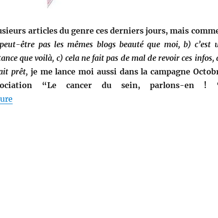
lusieurs articles du genre ces derniers jours, mais comme
 peut-être pas les mêmes blogs beauté que moi, b) c’est 
ce que voilà, c) cela ne fait pas de mal de revoir ces infos, 
it prêt,
je me lance moi aussi dans la campagne Octob
sociation “Le cancer du sein, parlons-en ! 
de « Sélection multi-thèmes # 1 : A votre bon… sein !
ture