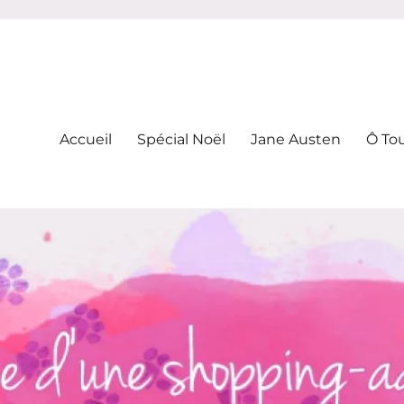
-addicte
Accueil
Spécial Noël
Jane Austen
Ô To