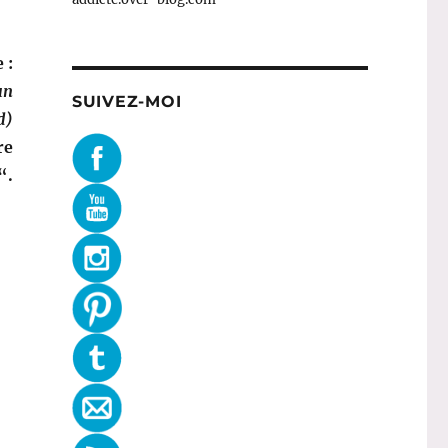
 :
un
SUIVEZ-MOI
d)
re
“.
 (Octobre rose) »