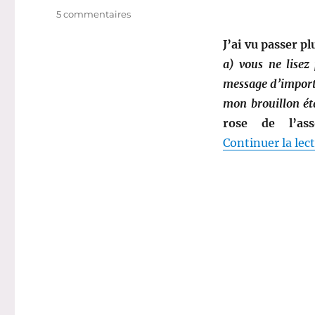
sur
5 commentaires
Sélection
multi-
J’ai vu passer p
thèmes
a) vous ne lisez
#
message d’importan
1
:
mon brouillon éta
A
rose de l’as
votre
Continuer la lec
bon…
sein
!
(Octobre
rose)