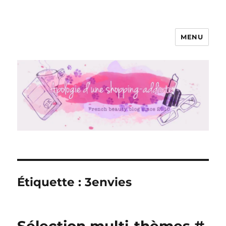
MENU
Apologie d'une Shopping-addicte
Étiquette :
3envies