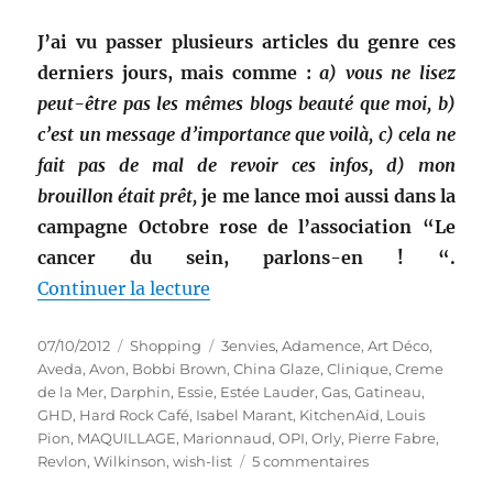
J’ai vu passer plusieurs articles du genre ces
derniers jours, mais comme :
a) vous ne lisez
peut-être pas les mêmes blogs beauté que moi, b)
c’est un message d’importance que voilà, c) cela ne
fait pas de mal de revoir ces infos, d) mon
brouillon était prêt,
je me lance moi aussi dans la
campagne Octobre rose de l’association “Le
cancer du sein, parlons-en ! “.
de « Sélection multi-thèmes # 1 
Continuer la lecture
Publié
Catégories
Étiquettes
07/10/2012
Shopping
3envies
,
Adamence
,
Art Déco
,
le
Aveda
,
Avon
,
Bobbi Brown
,
China Glaze
,
Clinique
,
Creme
de la Mer
,
Darphin
,
Essie
,
Estée Lauder
,
Gas
,
Gatineau
,
GHD
,
Hard Rock Café
,
Isabel Marant
,
KitchenAid
,
Louis
Pion
,
MAQUILLAGE
,
Marionnaud
,
OPI
,
Orly
,
Pierre Fabre
,
sur
Revlon
,
Wilkinson
,
wish-list
5 commentaires
Sélection