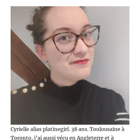
Eté
2013
–
Vuitton
/
Lanvin
/
Chloé
Cyrielle alias platinegirl. 38 ans. Toulousaine à
Toronto, j'ai aussi vécu en Angleterre et à