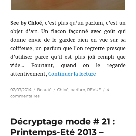
See by Chloé
, c’est plus qu’un parfum, c’est un
objet d’art. Un flacon façonné avec goût qui
donne envie de le garder bien en vue sur sa
coiffeuse, un parfum que l’on regrette presque
d’utiliser parce qu’il est plus joli rempli que
vide… Pourtant, quand on le regarde
de « Parfum # 40
attentivement,
Continuer la lecture
Publié
Catégories
Étiquettes
02/07/2014
Beauté
Chloé
,
parfum
,
REVUE
4
le
sur
commentaires
Parfum
#
40
Décryptage mode # 21 :
:
Eau
Printemps-Eté 2013 –
de