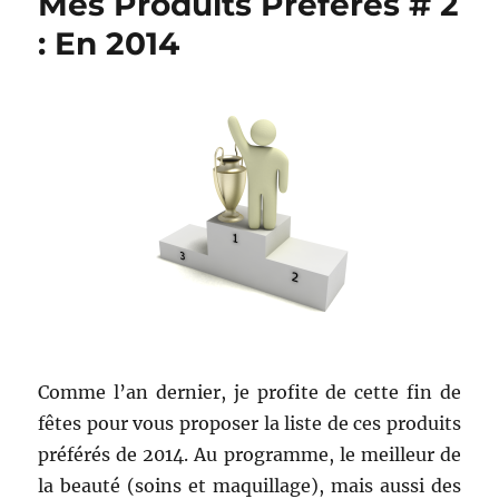
Mes Produits Préférés # 2
:
Eau
: En 2014
de
parfum
Chloé
–
Chloé
Comme l’an dernier, je profite de cette fin de
fêtes pour vous proposer la liste de ces produits
préférés de 2014. Au programme, le meilleur de
la beauté (soins et maquillage), mais aussi des