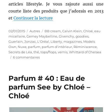
articles lifestyle. Je vous rajoute aussi une
courte liste des produits que j’adorais en 2013
de « Mes Produits Préférés # 2
et
Continuer la lecture
Publié
Catégories
Étiquettes
02/01/2015
Autres
BB cream
,
Calvin Klein
,
Chloé
,
eau
le
micellaire
,
Gemey Maybelline
,
Givenchy
,
goodies
,
Guerlain
,
Jonzac
,
L'Oréal
,
Liberty
,
magazines
,
Models
Own
,
Nuxe
,
parfum
,
parfum d'intérieur
,
Réminiscence
,
Secrets de Léa
,
thé
,
tops/flops
,
vernis
,
Whittard of Chelsea
sur
6 commentaires
Mes
Produits
Préférés
Parfum # 40 : Eau de
#
2
parfum See by Chloé –
:
Chloé
En
2014