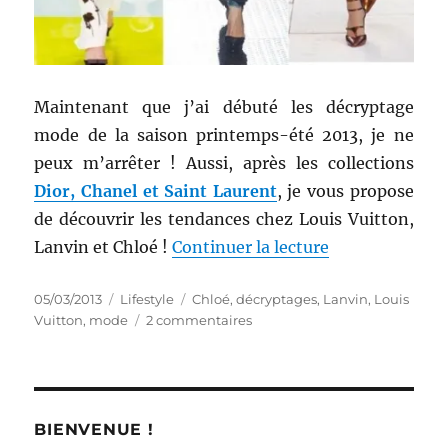
Maintenant que j’ai débuté les décryptage
mode de la saison printemps-été 2013, je ne
peux m’arrêter ! Aussi, après les collections
Dior, Chanel et Saint Laurent
, je vous propose
de découvrir les tendances chez Louis Vuitton,
de « Décryptag
Lanvin et Chloé !
Continuer la lecture
Publié
Catégories
Étiquettes
05/03/2013
Lifestyle
Chloé
,
décryptages
,
Lanvin
,
Louis
le
sur
Vuitton
,
mode
2 commentaires
Décryptage
mode
#
21
:
BIENVENUE !
Printemps-