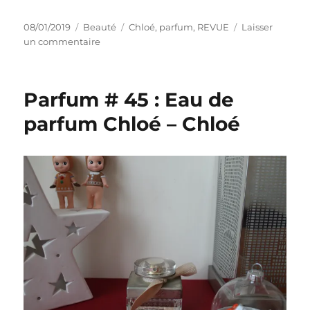
Publié
Catégories
Étiquettes
08/01/2019
Beauté
Chloé
,
parfum
,
REVUE
Laisser
le
sur
un commentaire
Parfum
#
30
Parfum # 45 : Eau de
:
Eau
parfum Chloé – Chloé
de
parfum
Nomade
–
Chloé