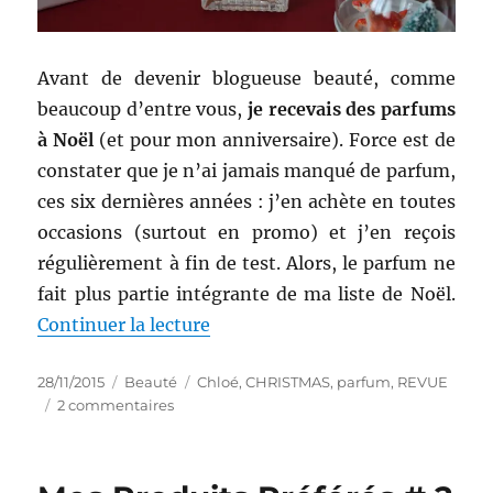
Avant de devenir blogueuse beauté, comme
beaucoup d’entre vous,
je recevais des parfums
à Noël
(et pour mon anniversaire). Force est de
constater que je n’ai jamais manqué de parfum,
ces six dernières années : j’en achète en toutes
occasions (surtout en promo) et j’en reçois
régulièrement à fin de test. Alors, le parfum ne
fait plus partie intégrante de ma liste de Noël.
de « Parfum # 45 : Eau de parfu
Continuer la lecture
Publié
Catégories
Étiquettes
28/11/2015
Beauté
Chloé
,
CHRISTMAS
,
parfum
,
REVUE
le
sur
2 commentaires
Parfum
#
45