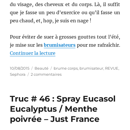
du visage, des cheveux et du corps. Là, il suffit
que je fasse un peu d’exercice ou qu’il fasse un
peu chaud, et, hop, je suis en nage !
Pour éviter de suer à grosses gouttes tout l’été,
je mise sur les
brumisateurs
pour me rafraîchir.
de « Truc # 47 : Brume d’eau ap
Continuer la lecture
Publié
Catégories
Étiquettes
10/08/2015
Beauté
brume corps
,
brumisateur
,
REVUE
,
le
sur
Sephora
2 commentaires
Truc
#
47
Truc # 46 : Spray Eucasol
:
Brume
Eucalyptus / Menthe
d’eau
poivrée – Just France
apaisante
–
Sephora