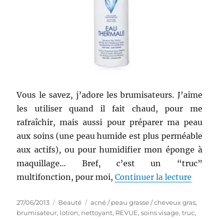
Vous le savez, j’adore les brumisateurs. J’aime
les utiliser quand il fait chaud, pour me
rafraîchir, mais aussi pour préparer ma peau
aux soins (une peau humide est plus perméable
aux actifs), ou pour humidifier mon éponge à
maquillage… Bref, c’est un “truc”
de « T
multifonction, pour moi,
Continuer la lecture
Publié
Catégories
Étiquettes
27/06/2013
Beauté
acné / peau grasse / cheveux gras
,
le
brumisateur
,
lotion
,
nettoyant
,
REVUE
,
soins visage
,
truc
,