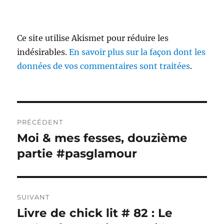
Ce site utilise Akismet pour réduire les
indésirables.
En savoir plus sur la façon dont les
données de vos commentaires sont traitées
.
Navigation
PRÉCÉDENT
de
Moi & mes fesses, douzième
Publication
précédente :
partie #pasglamour
l’article
SUIVANT
Livre de chick lit # 82 : Le
Publication