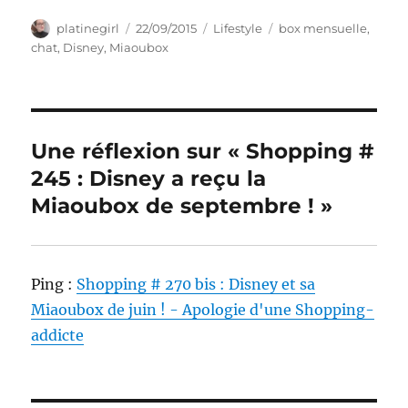
Auteur
Publié
Catégories
Étiquettes
platinegirl
22/09/2015
Lifestyle
box mensuelle
,
le
chat
,
Disney
,
Miaoubox
Une réflexion sur « Shopping #
245 : Disney a reçu la
Miaoubox de septembre ! »
Ping :
Shopping # 270 bis : Disney et sa
Miaoubox de juin ! - Apologie d'une Shopping-
addicte