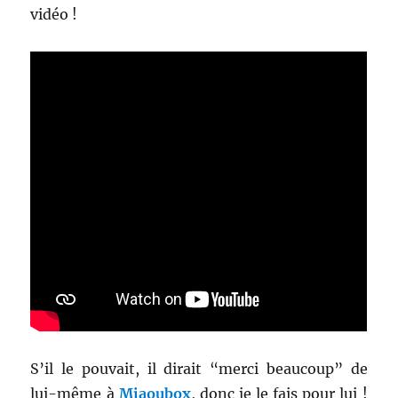
vidéo !
S’il le pouvait, il dirait “merci beaucoup” de
lui-même à
Miaoubox
, donc je le fais pour lui !