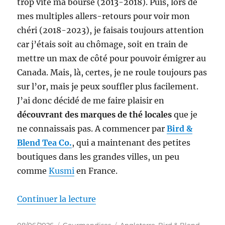
trop vite ma bourse (2013-2018). Puis, lors de
mes multiples allers-retours pour voir mon
chéri (2018-2023), je faisais toujours attention
car j’étais soit au chômage, soit en train de
mettre un max de côté pour pouvoir émigrer au
Canada. Mais, là, certes, je ne roule toujours pas
sur l’or, mais je peux souffler plus facilement.
J’ai donc décidé de me faire plaisir en
découvrant des marques de thé locales
que je
ne connaissais pas. A commencer par
Bird &
Blend Tea Co.
, qui a maintenant des petites
boutiques dans les grandes villes, un peu
comme
Kusmi
en France.
de « Infusion #106 : Rooibos App
Continuer la lecture
Publié
Catégories
Étiquettes