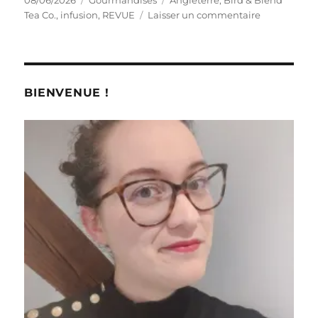
08/06/2026
Gourmandises
Angleterre
,
Bird & Blend
le
sur
Tea Co.
,
infusion
,
REVUE
Laisser un commentaire
Infusion
#106
:
Rooibos
Apple
BIENVENUE !
Strudel
–
Bird
&
Blend
Tea
Co.