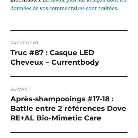
données de vos commentaires sont traitées
.
Navigation
PRÉCÉDENT
de
Truc #87 : Casque LED
Publication
précédente :
Cheveux – Currentbody
l’article
SUIVANT
Après-shampooings #17-18 :
Publication
suivante :
Battle entre 2 références Dove
RE+AL Bio-Mimetic Care