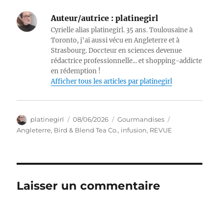
Auteur/autrice :
platinegirl
Cyrielle alias platinegirl. 35 ans. Toulousaine à
Toronto, j'ai aussi vécu en Angleterre et à
Strasbourg. Doccteur en sciences devenue
rédactrice professionnelle... et shopping-addicte
en rédemption !
Afficher tous les articles par platinegirl
Auteur
Publié
Catégories
Étiquettes
platinegirl
08/06/2026
Gourmandises
le
Angleterre
,
Bird & Blend Tea Co.
,
infusion
,
REVUE
Laisser un commentaire