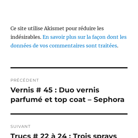
Ce site utilise Akismet pour réduire les
indésirables.
En savoir plus sur la façon dont les
données de vos commentaires sont traitées
.
Navigation
PRÉCÉDENT
de
Vernis # 45 : Duo vernis
Publication
précédente :
parfumé et top coat – Sephora
l’article
SUIVANT
Trucs # 22 à 24 : Trois sprays
Publication