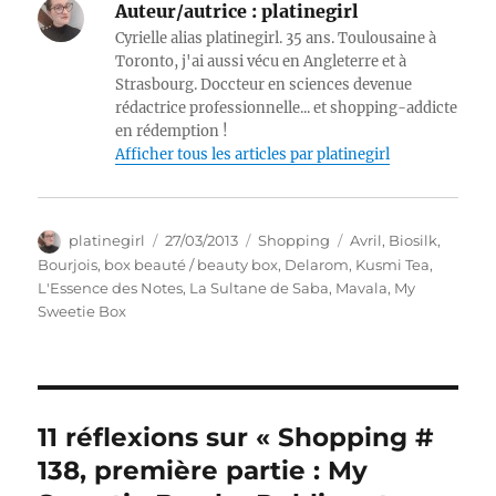
Auteur/autrice :
platinegirl
Cyrielle alias platinegirl. 35 ans. Toulousaine à
Toronto, j'ai aussi vécu en Angleterre et à
Strasbourg. Doccteur en sciences devenue
rédactrice professionnelle... et shopping-addicte
en rédemption !
Afficher tous les articles par platinegirl
Auteur
Publié
Catégories
Étiquettes
platinegirl
27/03/2013
Shopping
Avril
,
Biosilk
,
le
Bourjois
,
box beauté / beauty box
,
Delarom
,
Kusmi Tea
,
L'Essence des Notes
,
La Sultane de Saba
,
Mavala
,
My
Sweetie Box
11 réflexions sur « Shopping #
138, première partie : My