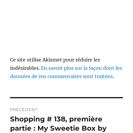
Ce site utilise Akismet pour réduire les
indésirables.
En savoir plus sur la façon dont les
données de vos commentaires sont traitées
.
Navigation
PRÉCÉDENT
de
Shopping # 138, première
Publication
précédente :
partie : My Sweetie Box by
l’article