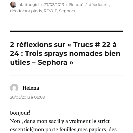
Auteur
Publié
Catégories
Étiquettes
platinegirl
27/03/2013
Beauté
déodorant
,
le
déodorant pieds
,
REVUE
,
Sephora
2 réflexions sur « Trucs # 22 à
24 : Trois sprays nomades bien
utiles – Sephora »
Helena
dit :
28/03/2013 à 08:09
bonjour!
Non , dans mon sac il y a vraiment le strict
essentiel(mon porte feuilles,mes papiers, des