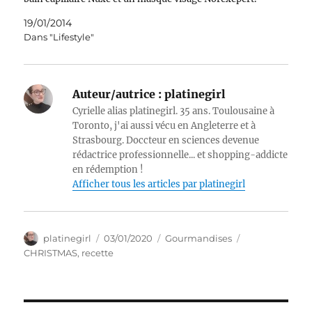
J'avais, évidemment,…
19/01/2014
Dans "Lifestyle"
Auteur/autrice :
platinegirl
Cyrielle alias platinegirl. 35 ans. Toulousaine à
Toronto, j'ai aussi vécu en Angleterre et à
Strasbourg. Doccteur en sciences devenue
rédactrice professionnelle... et shopping-addicte
en rédemption !
Afficher tous les articles par platinegirl
Auteur
Publié
Catégories
Étiquettes
platinegirl
03/01/2020
Gourmandises
le
CHRISTMAS
,
recette