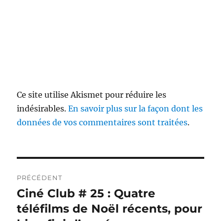
Ce site utilise Akismet pour réduire les
indésirables.
En savoir plus sur la façon dont les
données de vos commentaires sont traitées
.
Navigation
PRÉCÉDENT
de
Ciné Club # 25 : Quatre
Publication
précédente :
téléfilms de Noël récents, pour
l’article