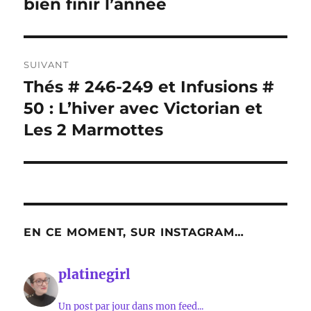
bien finir l’année
SUIVANT
Thés # 246-249 et Infusions #
Publication
suivante :
50 : L’hiver avec Victorian et
Les 2 Marmottes
EN CE MOMENT, SUR INSTAGRAM…
platinegirl
Un post par jour dans mon feed...