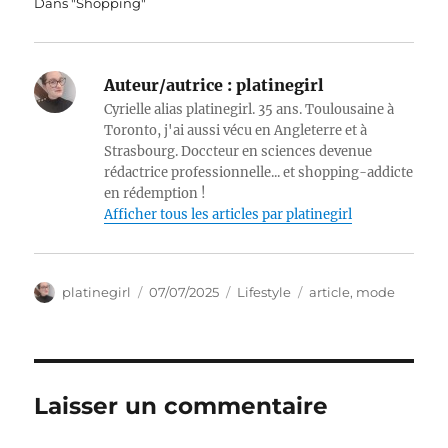
Dans "Shopping"
Auteur/autrice :
platinegirl
Cyrielle alias platinegirl. 35 ans. Toulousaine à
Toronto, j'ai aussi vécu en Angleterre et à
Strasbourg. Doccteur en sciences devenue
rédactrice professionnelle... et shopping-addicte
en rédemption !
Afficher tous les articles par platinegirl
Auteur
Publié
Catégories
Étiquettes
platinegirl
07/07/2025
Lifestyle
article
,
mode
le
Laisser un commentaire