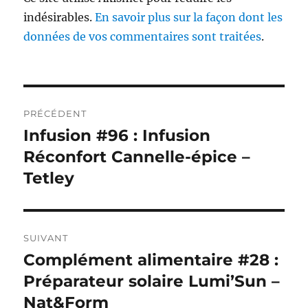
indésirables.
En savoir plus sur la façon dont les
données de vos commentaires sont traitées
.
Navigation
PRÉCÉDENT
de
Infusion #96 : Infusion
Publication
précédente :
Réconfort Cannelle-épice –
l’article
Tetley
SUIVANT
Complément alimentaire #28 :
Publication
suivante :
Préparateur solaire Lumi’Sun –
Nat&Form