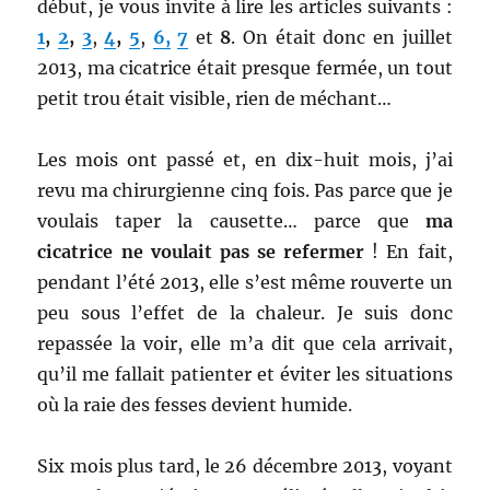
début, je vous invite à lire les articles suivants :
1
,
2
,
3
,
4
,
5
,
6,
7
et
8
. On était donc en juillet
2013, ma
cicatrice était presque fermée, un tout
petit trou était visible, rien de méchant…
Les mois ont passé et, en dix-huit mois, j’ai
revu ma chirurgienne cinq fois. Pas parce que je
voulais taper la causette… parce que
ma
cicatrice ne voulait pas se refermer
! En fait,
pendant l’été 2013, elle s’est même rouverte un
peu sous l’effet de la chaleur. Je suis donc
repassée la voir, elle m’a dit que cela arrivait,
qu’il me fallait patienter et éviter les situations
où la raie des fesses devient humide.
Six mois plus tard, le 26 décembre 2013, voyant