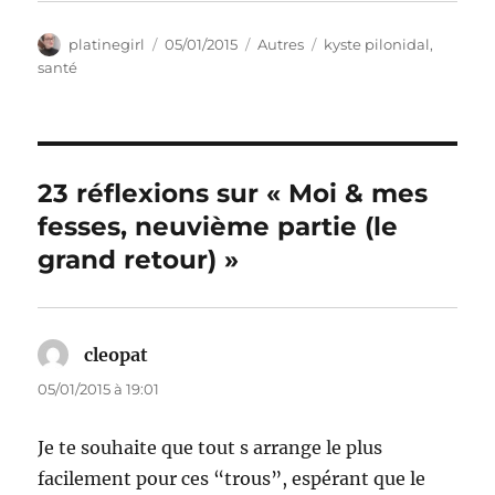
Auteur
Publié
Catégories
Étiquettes
platinegirl
05/01/2015
Autres
kyste pilonidal
,
le
santé
23 réflexions sur « Moi & mes
fesses, neuvième partie (le
grand retour) »
cleopat
dit :
05/01/2015 à 19:01
Je te souhaite que tout s arrange le plus
facilement pour ces “trous”, espérant que le