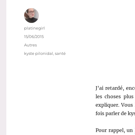
Auteur
platinegirl
Publié
15/06/2015
le
Catégories
Autres
Étiquettes
kyste pilonidal
,
santé
J’ai retardé, enc
les choses plus
expliquer. Vous 
fois parler de ky
Pour rappel, un