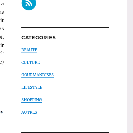
 a
as
it
as
i,
CATEGORIES
ir
BEAUTE
t”
c)
CULTURE
GOURMANDISES
LIFESTYLE
SHOPPING
AUTRES