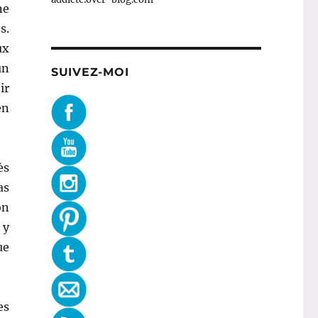
ne
s.
ux
un
SUIVEZ-MOI
ir
en
ès
as
on
 y
ue
es