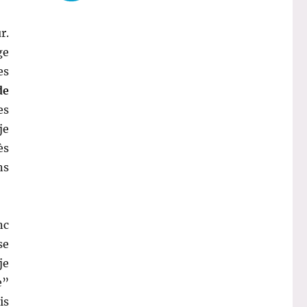
r.
ge
es
de
es
je
ès
ns
nc
se
je
e”
is