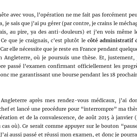
nête avec vous, l’opération ne me fait pas forcément peu
la, je sais que j’ai pu gérer (par contre, je crains le mécha
ais, au pire, ya des anti-douleurs) et j’en vois même l
! Ce que je craignais, c’est plutôt le
côté administratif 
. Car elle nécessite que je reste en France pendant quelqu
n Angleterre, où je poursuis une thèse. Et, justement, 
ore passé l’examen confirmant officiellement les progr
donc me garantissant une bourse pendant les 18 prochai
 Angleterre après mes rendez-vous médicaux, j’ai do
chef et lancé une procédure pour “interrompre” ma thè
ération et de la convalescence, de août 2015 à janvier (
au cas où). Ce serait comme appuyer sur le bouton “paus
’ai aussi passé et réussi mon examen, et donc je pourra