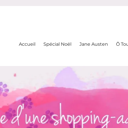
-addicte
Accueil
Spécial Noël
Jane Austen
Ô To