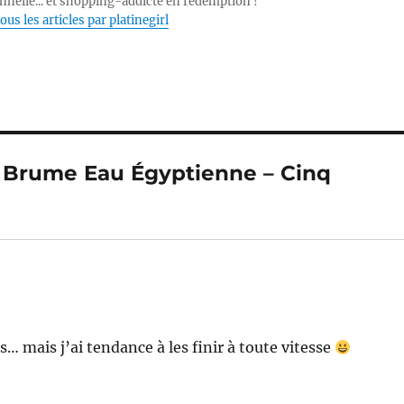
nnelle... et shopping-addicte en rédemption !
ous les articles par platinegirl
 : Brume Eau Égyptienne – Cinq
ns… mais j’ai tendance à les finir à toute vitesse