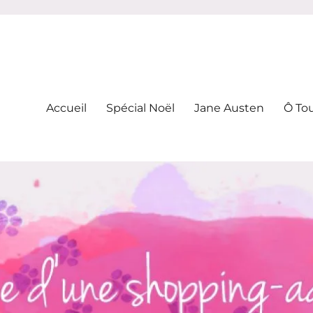
-addicte
Accueil
Spécial Noël
Jane Austen
Ô To