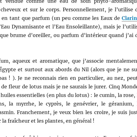
st vendue comme une eau de soin phyto-aromatiqu
s cheveux et sur le corps. Personnellement, je l’utilise 
 en tant que parfum (un peu comme les Eaux de
Clarin
au Dynamisante et l’Eau Ensoleillante), mais je l’utili
que brume d’oreiller, ou parfum d’intérieur quand j’ai 
fum, aqueux et aromatique, que j’associe mentalemen
’Égypte et surtout aux abords du Nil (alors que je ne su
bas ! ). Je ne reconnais rien en particulier, au nez, peu
de fleur de lotus mais je ne saurais le jurer. Cinq Mond
huiles essentielles (en plus du lotus) : le cumin, la rose, 
s, la myrrhe, le cyprès, le genévrier, le géranium, 
jasmin. Franchement, je veux bien les croire, je suis jus
 la fraîcheur et les plantes, en général !