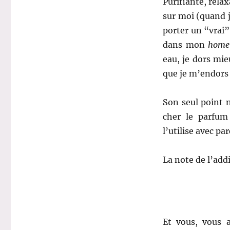
Purifiante, relax
sur moi (quand 
porter un “vrai”
dans mon
home
eau, je dors mie
que je m’endors l
Son seul point n
cher le parfum 
l’utilise avec p
La note de l’add
Et vous, vous 