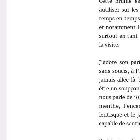
Cette brume e
à
utiliser sur le
temps en temps
et notamment l’E
surtout en tant 
la visite.
J’adore son par
sans soucis, à l
jamais allée là-
être un soupçon 
nous parle de 10 
menthe, l’encen
lentisque et le 
capable de sentir