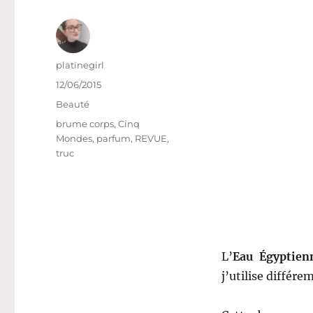
Auteur
platinegirl
Publié
12/06/2015
le
Catégories
Beauté
Étiquettes
brume corps
,
Cinq
Mondes
,
parfum
,
REVUE
,
truc
L’
Eau Égyptien
j’utilise différ