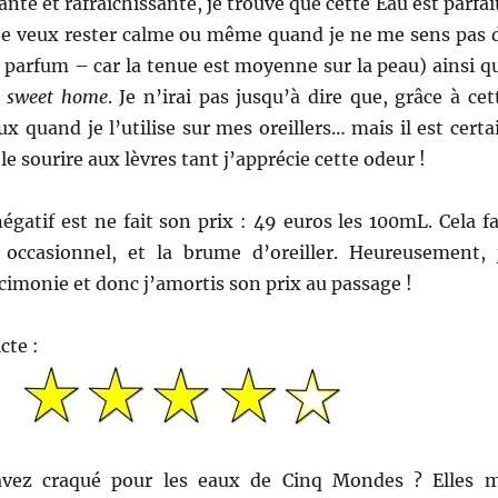
ante et rafraîchissante, je trouve que cette Eau est parfai
je veux rester calme ou même quand je ne me sens pas 
 parfum – car la tenue est moyenne sur la peau) ainsi q
 sweet home
. Je n’irai pas jusqu’à dire que, grâce à cet
ux quand je l’utilise sur mes oreillers… mais il est certa
e sourire aux lèvres tant j’apprécie cette odeur !
égatif est ne fait son prix : 49 euros les 100mL. Cela fa
occasionnel, et la brume d’oreiller. Heureusement, 
arcimonie et donc j’amortis son prix au passage !
icte :
avez craqué pour les eaux de Cinq Mondes ? Elles 