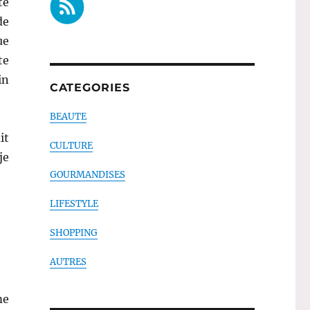
te
de
ue
te
in
CATEGORIES
BEAUTE
it
CULTURE
je
GOURMANDISES
LIFESTYLE
SHOPPING
AUTRES
me