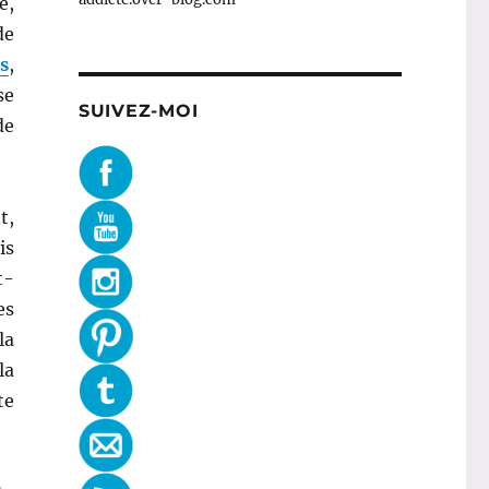
e,
de
s
,
se
SUIVEZ-MOI
de
t,
is
t-
es
la
la
te