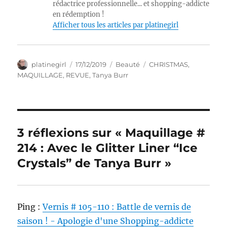
rédactrice professionnelle... et shopping-addicte
en rédemption !
Afficher tous les articles par platinegirl
Auteur
Publié
Catégories
Étiquettes
platinegirl
17/12/2019
Beauté
CHRISTMAS
,
le
MAQUILLAGE
,
REVUE
,
Tanya Burr
3 réflexions sur « Maquillage #
214 : Avec le Glitter Liner “Ice
Crystals” de Tanya Burr »
Ping :
Vernis # 105-110 : Battle de vernis de
saison ! - Apologie d'une Shopping-addicte