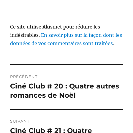
Ce site utilise Akismet pour réduire les
indésirables.
En savoir plus sur la façon dont les
données de vos commentaires sont traitées
.
Navigation
PRÉCÉDENT
de
Ciné Club # 20 : Quatre autres
Publication
précédente :
romances de Noël
l’article
SUIVANT
Ciné Club # 21 : Quatre
Publication