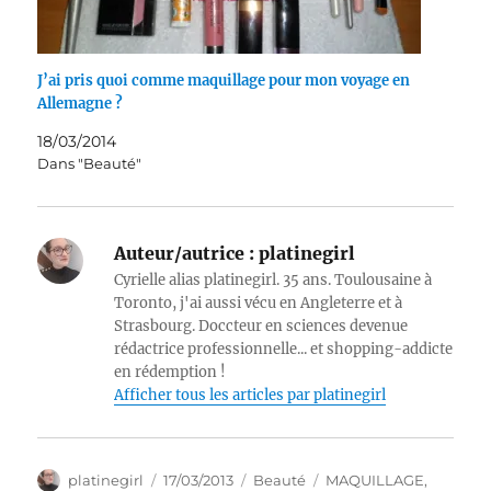
J’ai pris quoi comme maquillage pour mon voyage en
Allemagne ?
18/03/2014
Dans "Beauté"
Auteur/autrice :
platinegirl
Cyrielle alias platinegirl. 35 ans. Toulousaine à
Toronto, j'ai aussi vécu en Angleterre et à
Strasbourg. Doccteur en sciences devenue
rédactrice professionnelle... et shopping-addicte
en rédemption !
Afficher tous les articles par platinegirl
Auteur
Publié
Catégories
Étiquettes
platinegirl
17/03/2013
Beauté
MAQUILLAGE
,