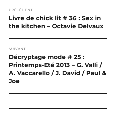
Navigation
PRÉCÉDENT
de
Livre de chick lit # 36 : Sex in
Publication
précédente :
the kitchen – Octavie Delvaux
l’article
SUIVANT
Décryptage mode # 25 :
Publication
suivante :
Printemps-Eté 2013 – G. Valli /
A. Vaccarello / J. David / Paul &
Joe