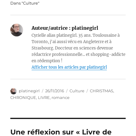
Dans "Culture"
Auteur/autrice :
platinegirl
Cyrielle alias platinegirl. 35 ans. Toulousaine à
Toronto, j'ai aussi vécu en Angleterre et à
Strasbourg. Doccteur en sciences devenue
rédactrice professionnelle... et shopping-addicte
en rédemption !
Afficher tous les articles par platinegirl
Auteur
Publié
Catégories
Étiquettes
platinegirl
26/11/2016
Culture
CHRISTMAS
,
le
CHRONIQUE
,
LIVRE
,
romance
Une réflexion sur « Livre de