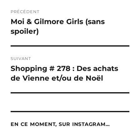
Navigation
PRÉCÉDENT
de
Moi & Gilmore Girls (sans
Publication
précédente :
spoiler)
l’article
SUIVANT
Shopping # 278 : Des achats
Publication
suivante :
de Vienne et/ou de Noël
EN CE MOMENT, SUR INSTAGRAM…