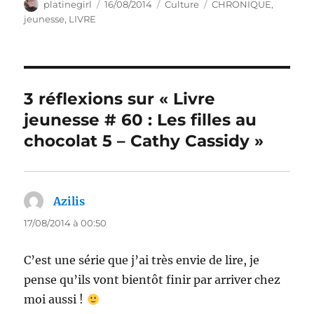
Auteur
Publié
Catégories
Étiquettes
platinegirl
16/08/2014
Culture
CHRONIQUE
,
le
jeunesse
,
LIVRE
3 réflexions sur « Livre
jeunesse # 60 : Les filles au
chocolat 5 – Cathy Cassidy »
Azilis
dit :
17/08/2014 à 00:50
C’est une série que j’ai très envie de lire, je
pense qu’ils vont bientôt finir par arriver chez
moi aussi !