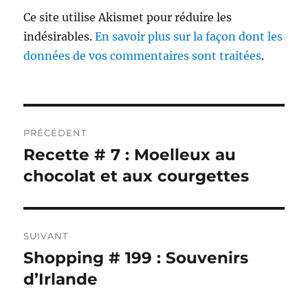
Ce site utilise Akismet pour réduire les
indésirables.
En savoir plus sur la façon dont les
données de vos commentaires sont traitées
.
Navigation
PRÉCÉDENT
de
Recette # 7 : Moelleux au
Publication
précédente :
chocolat et aux courgettes
l’article
SUIVANT
Shopping # 199 : Souvenirs
Publication
suivante :
d’Irlande