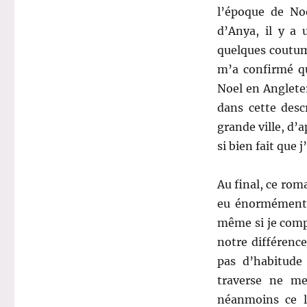
l’époque de Noë
d’Anya, il y a
quelques coutume
m’a confirmé qu
Noel en Angleter
dans cette desc
grande ville, d’a
si bien fait que 
Au final, ce rom
eu énormément 
même si je compr
notre différenc
pas d’habitude 
traverse ne me
néanmoins ce l