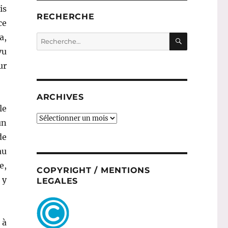
is
RECHERCHE
ce
RECHERC
a,
Recherche
pour :
vu
ur
ARCHIVES
le
ARCHIVES
un
de
au
e,
COPYRIGHT / MENTIONS
 y
LEGALES
 à