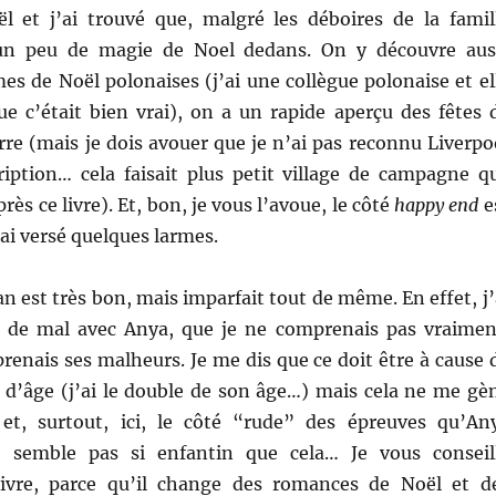
l et j’ai trouvé que, malgré les déboires de la famil
 un peu de magie de Noel dedans. On y découvre aus
s de Noël polonaises (j’ai une collègue polonaise et el
e c’était bien vrai), on a un rapide aperçu des fêtes 
re (mais je dois avouer que je n’ai pas reconnu Liverpo
ription… cela faisait plus petit village de campagne q
près ce livre). Et, bon, je vous l’avoue, le côté
happy end
e
j’ai versé quelques larmes.
an est très bon, mais imparfait tout de même. En effet, j’
de mal avec Anya, que je ne comprenais pas vraimen
enais ses malheurs. Je me dis que ce doit être à cause 
e d’âge (j’ai le double de son âge…) mais cela ne me gè
et, surtout, ici, le côté “rude” des épreuves qu’An
 semble pas si enfantin que cela… Je vous conseil
ivre, parce qu’il change des romances de Noël et d