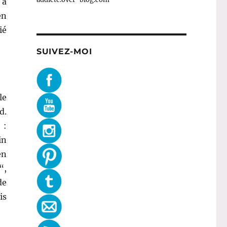
 à
en
ié
SUIVEZ-MOI
le
d.
 :
in
en
“,
de
is