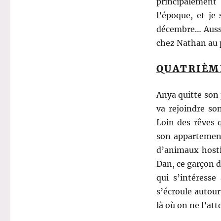
principalement 
l’époque, et je 
décembre… Aussi 
chez Nathan au p
QUATRIÈM
Anya quitte son 
va rejoindre son
Loin des rêves q
son appartement 
d’animaux hosti
Dan, ce garçon d
qui s’intéresse
s’écroule autour
là où on ne l’at