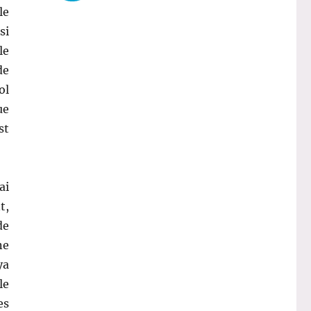
le
si
le
de
ol
ue
st
ai
t,
de
ne
ya
le
es