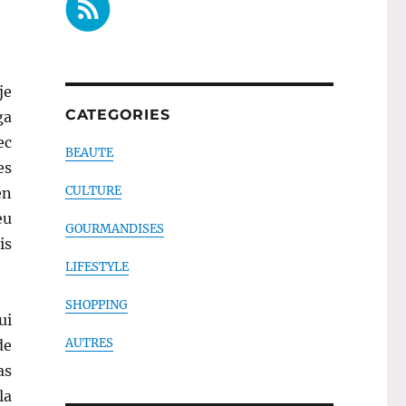
je
CATEGORIES
ga
ec
BEAUTE
es
CULTURE
en
eu
GOURMANDISES
is
LIFESTYLE
SHOPPING
ui
AUTRES
de
as
la