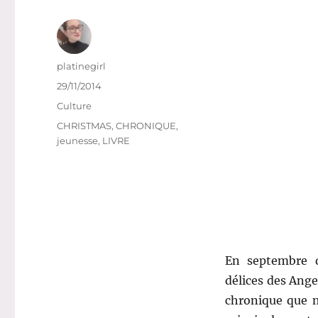
Auteur
platinegirl
Publié
29/11/2014
le
Catégories
Culture
Étiquettes
CHRISTMAS
,
CHRONIQUE
,
jeunesse
,
LIVRE
En septembre 
délices des Ange
chronique que m