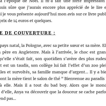
à l’époque de Noël. Il m’a fait une forte impression
suis sûre que j’aurais encore plus apprécié de le lire 
je vous présente aujourd’hui mon avis sur ce livre publ
rix de 14 euros et quelques.
E DE COUVERTURE :
pays natal, la Pologne, avec sa petite sœur et sa mère. El
 père en Angleterre. Mais à l’arrivée, le choc est gran
u’elle s’était fait, son quotidien s’avère des plus rudes
est un taudis, son collège lui fait l’effet d’un zoo ple
les et survoltés, sa famille manque d’argent… Il y a bi
ont la mère tient le salon de thé ” Bienvenue au paradis 
 à elle. Mais il a tout du bad boy. Alors que le mon
 d’elle, Anya va découvrir que la douceur se cache parfo
tend pas…