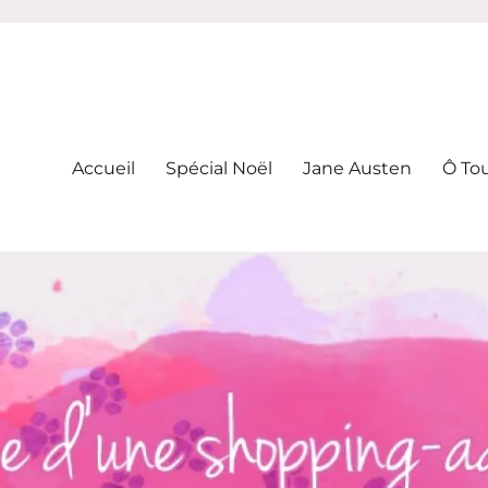
-addicte
Accueil
Spécial Noël
Jane Austen
Ô To