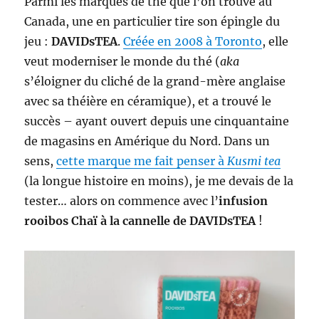
Parmi les marques de thé que l’on trouve au
Canada, une en particulier tire son épingle du
jeu :
DAVIDsTEA
.
Créée en 2008 à Toronto
, elle
veut moderniser le monde du thé (
aka
s’éloigner du cliché de la grand-mère anglaise
avec sa théière en céramique), et a trouvé le
succès – ayant ouvert depuis une cinquantaine
de magasins en Amérique du Nord. Dans un
sens,
cette marque me fait penser à
Kusmi tea
(la longue histoire en moins), je me devais de la
tester… alors on commence avec l’
infusion
rooibos Chaï à la cannelle de DAVIDsTEA
!