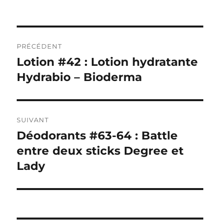
Navigation
PRÉCÉDENT
de
Lotion #42 : Lotion hydratante
Publication
précédente :
Hydrabio – Bioderma
l’article
SUIVANT
Déodorants #63-64 : Battle
Publication
suivante :
entre deux sticks Degree et
Lady