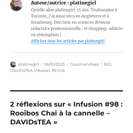
Auteur/autrice :
platinegirl
Cyrielle alias platinegirl. 35 ans. Toulousaine à
Toronto, j'ai aussi vécu en Angleterre et à
Strasbourg. Doccteur en sciences devenue
rédactrice professionnelle... et shopping-addicte
en rédemption !
Afficher tous les articles par platinegirl
Auteur
Publié
Catégories
Étiquettes
platinegirl
06/10/2025
Gourmandises
BIO
,
le
DAVIDsTEA
,
infusion
,
REVUE
2 réflexions sur « Infusion #98 :
Rooibos Chaï à la cannelle –
DAVIDsTEA »