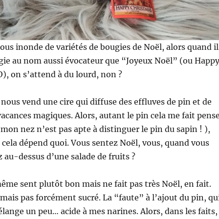
ous inonde de variétés de bougies de Noël, alors quand il
gie au nom aussi évocateur que “Joyeux Noël” (ou Happ
), on s’attend à du lourd, non ?
 nous vend une cire qui diffuse des effluves de pin et de
 vacances magiques. Alors, autant le pin cela me fait pens
(mon nez n’est pas apte à distinguer le pin du sapin ! ),
s, cela dépend quoi. Vous sentez Noël, vous, quand vous
 au-dessus d’une salade de fruits ?
même sent plutôt bon mais ne fait pas très Noël, en fait.
, mais pas forcément sucré. La “faute” à l’ajout du pin, qu
élange un peu… acide à mes narines. Alors, dans les faits,