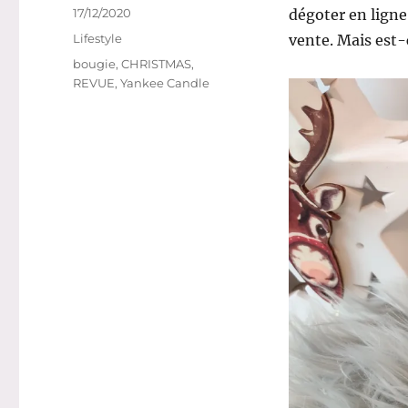
Publié
17/12/2020
dégoter en ligne,
le
Catégories
Lifestyle
vente. Mais est
Étiquettes
bougie
,
CHRISTMAS
,
REVUE
,
Yankee Candle