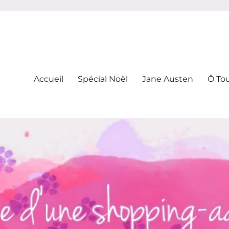
-addicte
Accueil
Spécial Noël
Jane Austen
Ô To